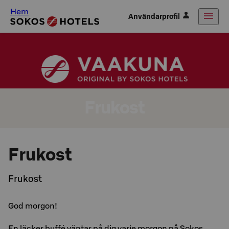
Hem
Användarprofil
Frukost
Frukost
Frukost
God morgon!
En läcker buffé väntar på dig varje morgon på Sokos