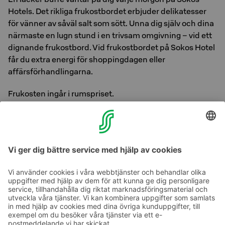
Hotels. Det rikliga frukostbordet erbjuder delikatesser
för vänner av såväl salt som sött. Unna dig själv och dina
närmaste en lugn stund i en trivsam omgivning – vid ett
dignande frukostbord. Vid frukostbordet på Sokos Hotel
får du extra energi för shoppingdagen eller
affärsförhandlingarna.
Frukosten ingår i rumspriset.
Utomstående gäster är också hjärtligt välkomna på
frukost. Priset för utomstående är 18,00€.
Frukost serveras mån-fre 6-10.30, lör-sön 7.30-11.00.
Ta kontakt