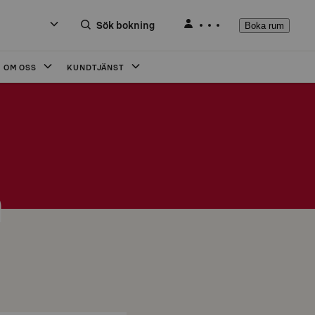
Sök bokning
Boka rum
OM OSS
KUNDTJÄNST
h