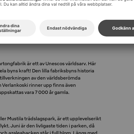
si finns det i Kouvola till exempel den
naturstigen som går längs med Kymmene älvs
n följer Kymmene älv genom en smal
an bevarats i naturtillstånd och genom
i Heisanharju rekreationsområde. I Kettumäki
 och med hitta husdjur!
kartongfabrik är ett av Unescos världsarv. Här
la byns kraft! Den lilla fabriksbyns historia
tillverkningen av den världsberömda
n Verlankoski rinner upp finns även
ppskattas vara 7 000 år gamla.
ler Mustila trädslagspark, är ett upplevelserikt
ykt. Juni är den livligaste tiden i parken, då
h azaleabacken står i full blom. Längs med