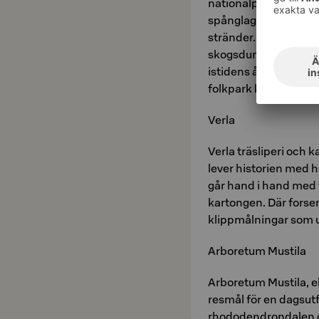
nationalparken Repove
spånglagda Alakylä-
stränder. Naturstige
skogsdunge som näst
istidens åslandskap 
folkpark kan man till
Verla
Verla träsliperi och 
lever historien med he
går hand i hand med 
kartongen. Där forse
klippmålningar som u
Arboretum Mustila
Arboretum Mustila, el
resmål för en dagsutfl
rhododendrondalen oc