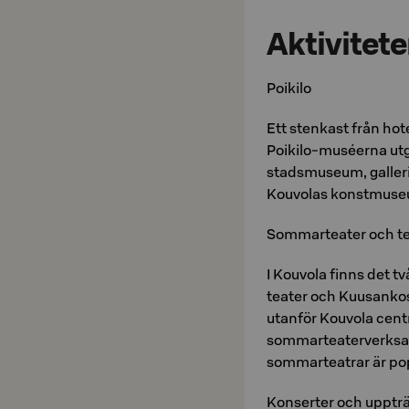
Aktivitete
Poikilo
Ett stenkast från hot
Poikilo-muséerna ut
stadsmuseum, galleri 
Kouvolas konstmuseum 
Sommarteater och te
I Kouvola finns det t
teater och Kuusankosk
utanför Kouvola cent
sommarteaterverksam
sommarteatrar är po
Konserter och uppt