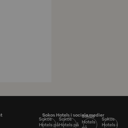
at
Sokos Hotels i sociala medier
Sokos
Sokos
Sokos
Sokos
Hotels
Hotels på
Hotels på
Hotels i
på