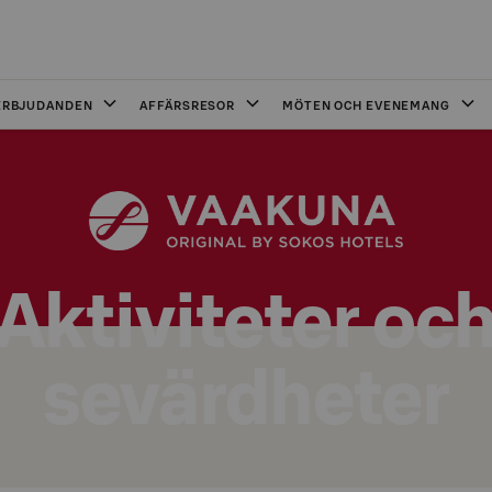
ERBJUDANDEN
AFFÄRSRESOR
MÖTEN OCH EVENEMANG
Aktiviteter oc
sevärdheter