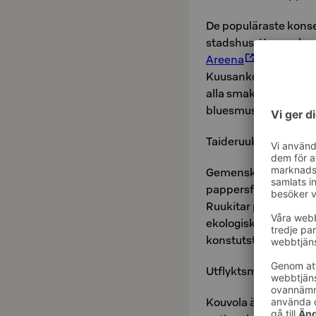
De populäraste konser
stadshus, Kuusankosk
Areena
i Taideruuk
Kuusankoski. House o
alla smaker. I Pub 1
bluesmusik under he
Taideruukki
Gemenskapen med ha
pappersfabriken i K
Ruukitar på första vå
ekologisk bageributi
konstutställningar oc
Utflyktsmål
Kouvola är trots sitt