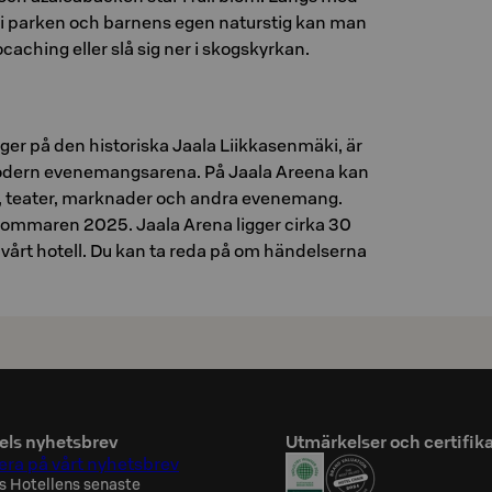
 i parken och barnens egen naturstig kan man
caching eller slå sig ner i skogskyrkan.
ger på den historiska Jaala Liikkasenmäki, är
dern evenemangsarena. På Jaala Areena kan
r, teater, marknader och andra evenemang.
sommaren 2025. Jaala Arena ligger cirka 30
 vårt hotell. Du kan ta reda på om händelserna
els nyhetsbrev
Utmärkelser och certifik
ra på vårt nyhetsbrev
s Hotellens senaste