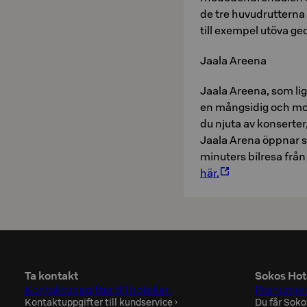
de tre huvudrutterna
till exempel utöva geo
Jaala Areena
Jaala Areena, som lig
en mångsidig och mo
du njuta av konserte
Jaala Arena öppnar 
minuters bilresa från
här.
Ta kontakt
Sokos Hot
Kontaktuppgifter till hotellen
Prenumere
Kontaktuppgifter till kundservice
›
Du får Soko