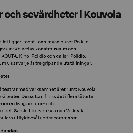
r och sevärdheter i Kouvola
ellet ligger konst- och museihuset Poikilo.
görs av Kouvolas konstmuseum och
KOUTA, Kino-Poikilo och galleri Poikilo.
visar varje år tre gripande utställningar.
ater
vå teatrar med verksamhet året runt: Kouvola
i teater. Dessutom finns det i flera tätorter
rum en livlig amatör- och
het. Särskilt Korvenkylä och Valkeala
pulära utflyktsmål under sommaren.
rädanden