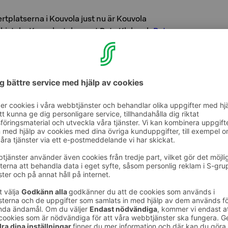
tplatserna i Kouvola just nu är Kouvola
i-talo, Kouvola-talo samt Pato Klub och
Pato
kis konsertlokal på det gamla fabriksområdet i
f Rock i Kouvola centrum erbjuder musik för
23 i centrum ordnas ofta jamsessioner med
lgerna.
ntverkare och konstnärer i den gamla
uusankoski hälsar varmt välkommen. Café
ningen i Taideruukki är både ett café och en
k. På andra våningen finns växlande
h en trivsam festsal.
 betongrykte en verkligt lummig stad. Utöver