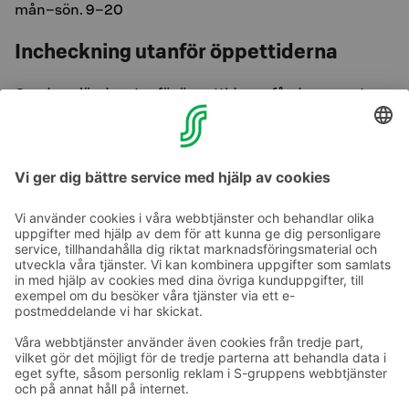
mån–sön. 9–20
Incheckning utanför öppettiderna
Om du anländer utanför öppettiderna får du separata
anvisningar för hämtning av nycklar från receptionen.
Vänligen informera receptionen om din ankomsttid
senast kl. 12.00 på ankomstdagen.
Ta kontakt
Kontaktuppgifter till hotellen
Kontaktuppgifter till kundservice
›
Feedback
Ge feedback
Sokos Hotels nyhetsbrev
Utmärkelser och certifikat
Prenumerera på vårt