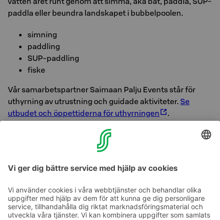
vatten året runt genom att simma, åka båt, paddla, SUP-
paddla eller beundra landskapet i bubbelpoolen.
simning
paddling
SUP-paddling
fiske
Vår samarbetspartner Saimaan Palju Events står för
uthyrning av utrustning och guidade aktiviteter.
Se
utbudet och öppettiderna för uthyrningen
.
Kultur- och naturbesöksmålen i Kouvola och
Kymmenedalen erbjuder rikligt med ytterligare
alternativ för dagsutflykter.
Läs mer!