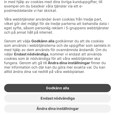
Ta kontakt
Kontaktuppgifter till hotellen
Kontaktuppgifter till kundservice
›
Feedback
Ge feedback
Sokos Hotels nyhetsbrev
Utmärkelser och certifikat
Prenumerera på vårt
nyhetsbrev
Du får Sokos Hotellens senaste
förmåner och nyheter till din e-
post varje månad.
Sokos Hotels i sociala medier
Sokos
Sokos
Sokos
Sokos
Hotels
Hotels på
Hotels på
Hotels i
på
Facebook
Instagram
Linkedin
Youtube
Tillgänglighetsutlåtanden
Bokningsvillkor
Användarvillkor
Dataskydd
Hantering av cookies
Copyright
För medier