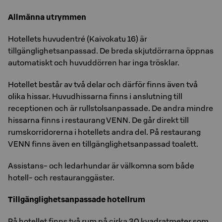
Allmänna utrymmen
Hotellets huvudentré (Kaivokatu 16) är
tillgänglighetsanpassad. De breda skjutdörrarna öppnas
automatiskt och huvuddörren har inga trösklar.
Hotellet består av två delar och därför finns även två
olika hissar. Huvudhissarna finns i anslutning till
receptionen och är rullstolsanpassade. De andra mindre
hissarna finns i restaurang VENN. De går direkt till
rumskorridorerna i hotellets andra del. På restaurang
VENN finns även en tillgänglighetsanpassad toalett.
Assistans- och ledarhundar är välkomna som både
hotell- och restauranggäster.
Tillgänglighetsanpassade hotellrum
På hotellet finns två rum på cirka 30 kvadratmeter som