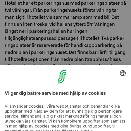
Hotellet har ett parkeringshus med parkeringsplatser på
två våningar. Från parkeringshusets första våning tar
man sig till hotellet via samma ramp som med bil. Det
finns en liten tröskel vid hallens ytterdörr. Våningen
längst ner i parkeringshallen har ingen
tillgänglighetsanpassad passage till hotellet. Två par­ke­
rings­plat­ser är re­ser­ve­ra­de för han­di­kapp­par­ke­ring på
nedre plan i par­ke­rings­hu­set. Det finns bar­riär­fri till­gång
till ho­tellre­cep­tio­nen från nedre plan (trapp­hiss/hiss).
Bilar med parkeringstillstånd för rörelsehindrade kan
parkeras kostnadsfritt i parkeringshuset (ordinarie pris
15 €). Dessutom finns Kotka stads allmänna
parkeringsplatser på gator i närheten av hotellet.