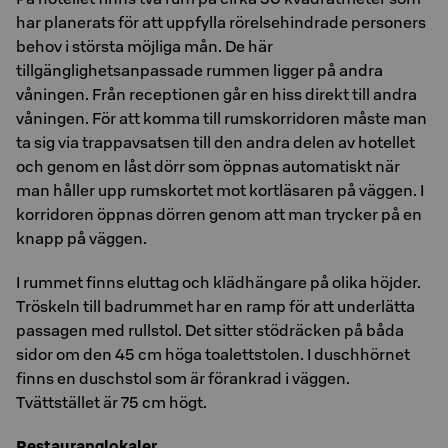
har planerats för att uppfylla rörelsehindrade personers
behov i största möjliga mån. De här
tillgänglighetsanpassade rummen ligger på andra
våningen. Från receptionen går en hiss direkt till andra
våningen. För att komma till rumskorridoren måste man
ta sig via trappavsatsen till den andra delen av hotellet
och genom en låst dörr som öppnas automatiskt när
man håller upp rumskortet mot kortläsaren på väggen. I
korridoren öppnas dörren genom att man trycker på en
knapp på väggen.
I rummet finns eluttag och klädhängare på olika höjder.
Tröskeln till badrummet har en ramp för att underlätta
passagen med rullstol. Det sitter stödräcken på båda
sidor om den 45 cm höga toalettstolen. I duschhörnet
finns en duschstol som är förankrad i väggen.
Tvättstället är 75 cm högt.
Restauranglokaler