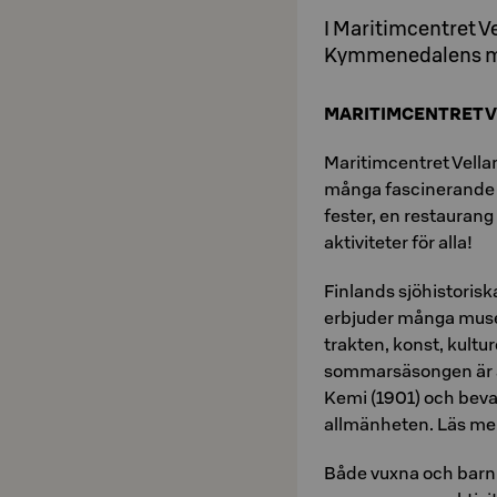
I Maritimcentret V
Kymmenedalens 
MARITIMCENTRET V
Maritimcentret Vell
många fascinerande m
fester, en restaurang
aktiviteter för alla!
Finlands sjöhistor
erbjuder många musei
trakten, konst, kultur
sommarsäsongen är ä
Kemi (1901) och beva
allmänheten. Läs mer
Både vuxna och barn 