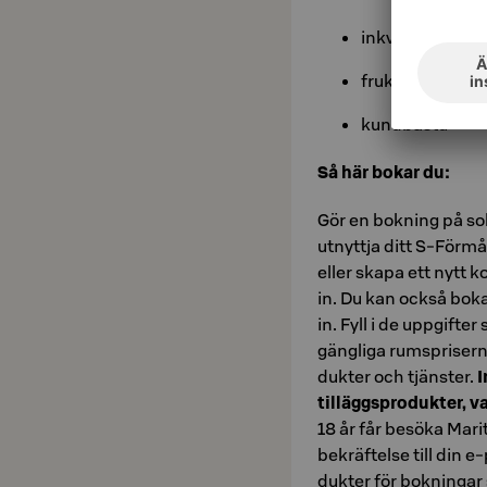
inkvartering
frukost
kundbastu
Så här bokar du:
Gör en bokning på sok
utnyttja ditt S-Förm
eller skapa ett nytt 
in. Du kan också boka 
in. Fyll i de upp­gif­te
gäng­li­ga rums­pri­ser­
duk­ter och tjäns­ter.
I
tilläggs­pro­duk­ter, va
18 år får be­sö­ka Ma­ri
be­kräf­tel­se till din 
duk­ter för bok­ning­a