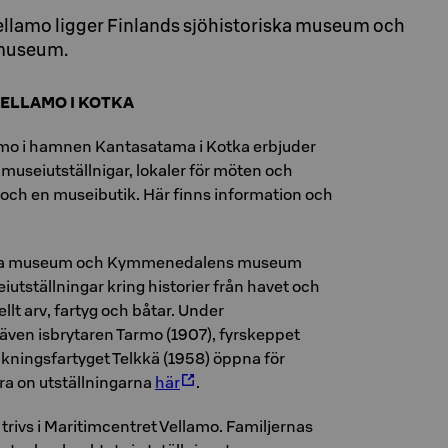
ellamo ligger Finlands sjöhistoriska museum och
museum.
ELLAMO I KOTKA
amo i hamnen Kantasatama i Kotka erbjuder
useiutställnigar, lokaler för möten och
 och en museibutik. Här finns information och
iska museum och Kymmenedalens museum
utställningar kring historier från havet och
ellt arv, fartyg och båtar. Under
ven isbrytaren Tarmo (1907), fyrskeppet
kningsfartyget Telkkä (1958) öppna för
a on utställningarna
här
.
trivs i Maritimcentret Vellamo. Familjernas