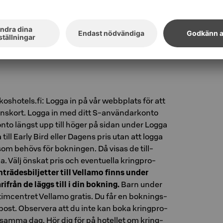
oshotels.fi: Logga in på vår webbplats för att
ånskort. Logga in med ditt S-användarkonto
konto längst upp till höger på sidan under Logga
till Early Bird eller Dagens pris utan att logga
r som be­hövs för bok­ning­en. Då visas de till­
na. Välj öns­kat pris och even­tu­el­la kring­pro­
n­trä­des­bil­jet­ter till Vel­la­mo finns under
r­i­från de läggs till i din bok­ning.
Barn under
­tim­cent­ret Vel­la­mo gra­tis. Du får en bok­nings­
e-post. Ob­ser­ve­ra att du inte kan boka kring­pro­
r samma dag. Hör dig för på ho­tel­let om kring­