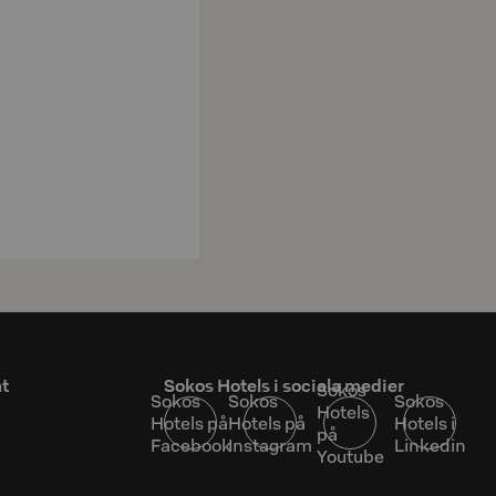
at
Sokos Hotels i sociala medier
Sokos
Sokos
Sokos
Sokos
Hotels
Hotels på
Hotels på
Hotels i
på
Facebook
Instagram
Linkedin
Youtube