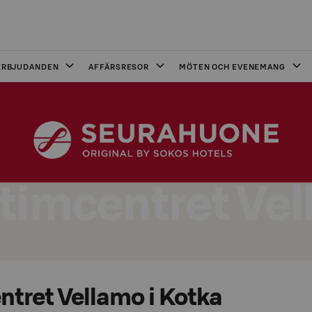
ERBJUDANDEN
AFFÄRSRESOR
MÖTEN OCH EVENEMANG
timcentret Ve
ntret Vellamo i Kotka