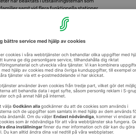
ter har beaktats i utställningsteman som
h familjer samt vid flera funktionella stationer.
ed önskvärt att röra och prova på saker!
tervunnet material och lokalitet gynnas i
ibutiken Plootu. Vellamo har tilldelats Green
bevis på ansvarsfull och hållbar verksamhet.
a​mo.​fi/sv
la­mo är stängt på mån­da­gar.
Öp­pet­ti­der
KOS HOTEL SEURAHUONE,