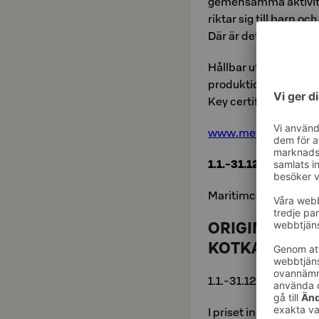
gemensamma aktivite
riktar sig till barn oc
Där är det till och m
Hållbar utveckling, å
produktionen av muse
Key certifikatet som 
www.​mer​ikes​kusv​ell
1.1.-31.12.2026
Ma­ri­tim­cent­ret Vel­
ORIGINAL SO
KOTKA
1.1.-31.12.2026
I pri­set ingår: