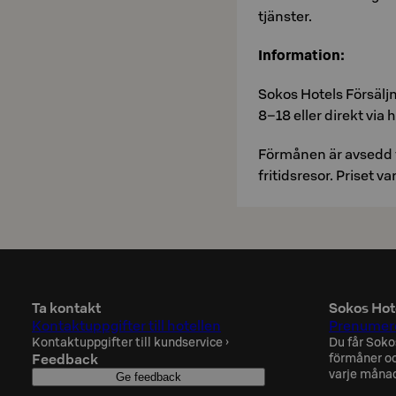
tjäns­ter.
In­for­ma­tion:
Sokos Ho­tels För­sälj
8–18 eller di­rekt via 
Förmånen är avsedd f
fritidsresor. Pri­set va­
Ta kontakt
Sokos Hot
Kontaktuppgifter till hotellen
Prenumere
Kontaktuppgifter till kundservice
›
Du får Soko
Feedback
förmåner oc
varje måna
Ge feedback