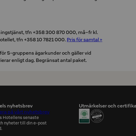
­nings­tjänst, tfn +358 300 870 000, må–fr kl.
ho­tel­let, tfn +358 10 7821 000.
Pris för sam­tal »
ör S-gruppens ägarkunder och gäller vid
ri­e­rar en­ligt dag. Be­grän­sat antal paket.
els nyhetsbrev
Utmärkelser och certifik
ra på vårt nyhetsbrev
s Hotellens senaste
h nyheter till din e-post
d.