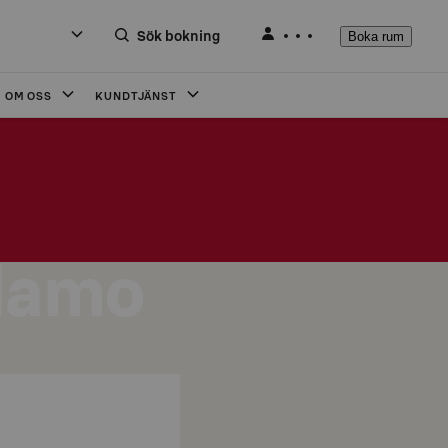
Sök bokning
Boka rum
OM OSS
KUNDTJÄNST
llamo