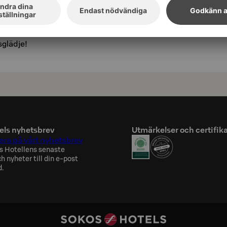
 två motionscyklar, ett löpband och en
sglädje!
els nyhetsbrev
Utmärkelser och certifik
ra på vårt nyhetsbrev
s Hotellens senaste
h nyheter till din e-post
d.