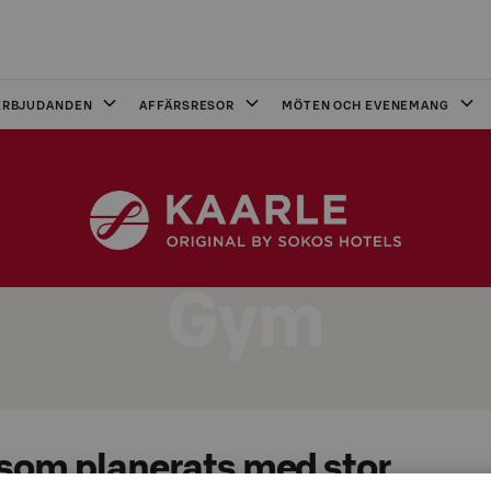
ERBJUDANDEN
AFFÄRSRESOR
MÖTEN OCH EVENEMANG
Gym
 som planerats med stor