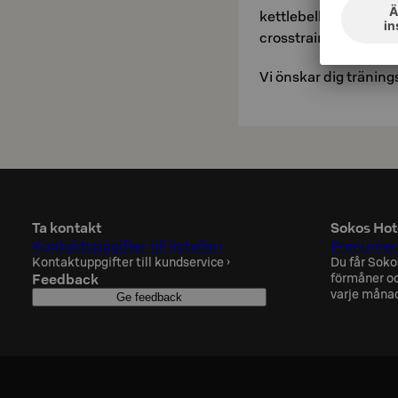
kettlebells, hantlar,
crosstrainer.
Vi önskar dig träning
Ta kontakt
Sokos Hot
Kontaktuppgifter till hotellen
Prenumere
Kontaktuppgifter till kundservice
›
Du får Soko
Feedback
förmåner oc
varje måna
Ge feedback