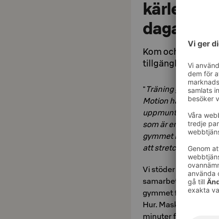
kärlek för 
dagar.
Kom och träna när 
tillgängligt mellan
"
Träning ger energi oc
Motion har alltid lega
uppmuntra andra att 
som är enkelt att bes
gymmet kan du köra r
att stretcha
", säger 
Vi stöder lokal produ
samarbete med det lo
gymmet finns elektr
Hur. Maskinerna är 
minuter får du en ef