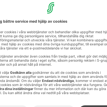
våra gäster, är öppet alla
det bäst passar dig. För hotellgäster är gymmet på Kaa
 kl. 6-22 varje dag!
h glädje och därför ville jag satsa på vårt gym.
t mig varmt om hjärtat och jag vill även
motionera. Vårt mål var att få ett snyggt gym
öka, även om du är nybörjare. I det nya
iktigt tunga pass, men du kan också gå dit för
hotellchef Hanna-Mari Gillberg.
ktion och därför förnyade vi gymmet i
kala företaget Ab Hur Oy. I det 50 m² stora
iskt justerbara SmartTouch-gymmaskiner från
toppmoderna och lättanvända. På bara 30
fektiv workout. Gymmet är även utrustat med