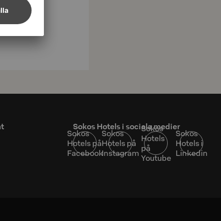
at
Sokos Hotels i sociala medier
Sokos
Sokos
Sokos
Sokos
Hotels
Hotels på
Hotels på
Hotels i
på
Facebook
Instagram
Linkedin
Youtube