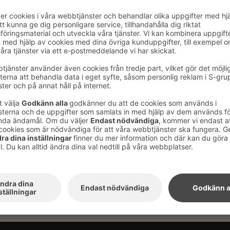
k förmån för Handelslaget
rkunder!
 ägarkunder får -40% på övernattningar på Sokos Hot
nder hela år 2026!
g på sokoshotels.fi med koden
KPO26
.
dandet krävs inloggning med S-konto i
ngen.
 18 på ankomstdagen. Kampanjen gäller 1.1–
t antal rum!