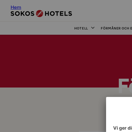
Hem
HOTELL
FÖRMÅNER OCH 
F