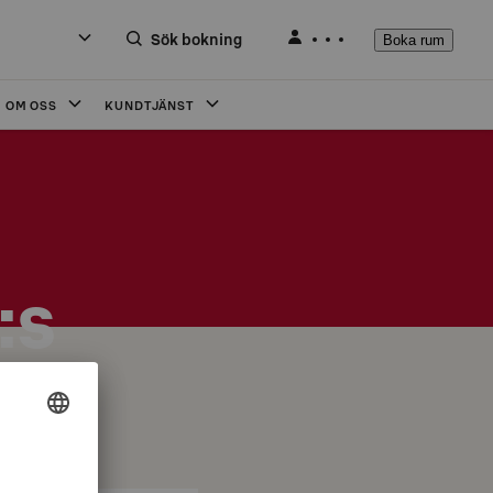
Sök bokning
Boka rum
OM OSS
KUNDTJÄNST
:s