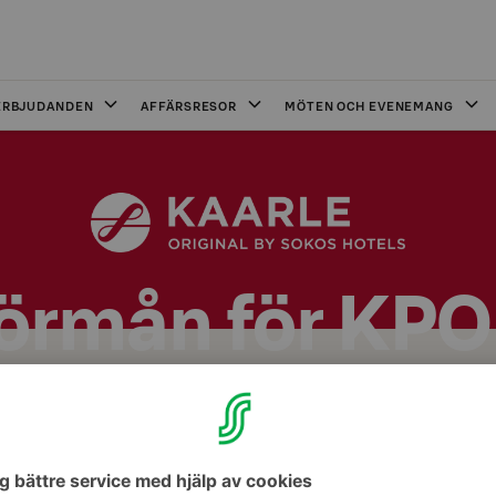
ERBJUDANDEN
AFFÄRSRESOR
MÖTEN OCH EVENEMANG
örmån för KPO
ägarkunder