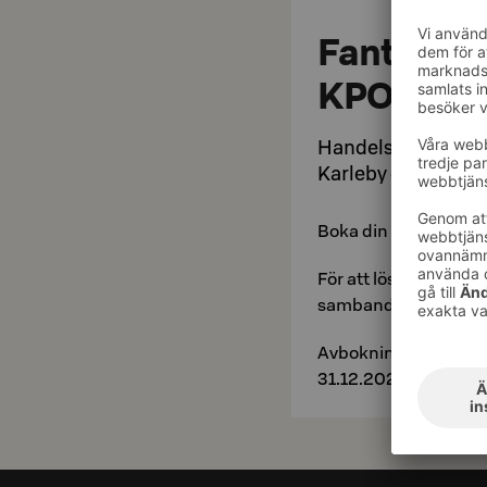
Fantastis
KPO:s äga
Handelslaget KPO:s
Karleby och Vasa u
Boka din övernattnin
För att lösa in erbju
samband med bokni
Avbokning senast kl.
31.12.2026, begränsa