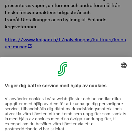
presenteras vapen, uniformer och andra föremål från
finska försvarsmaktens tidigaste år och
framåt.Utställningen är en hyllning till Finlands
krigsveteraner.
https://www.kajaani.fi/fi/palveluopas/kulttuuri/kainu
un-museo
https://www.kajaani.fi/fi/palveluopas/kulttuuri/kajaa
nin-taidemuseo
https://www.asemuseo.fi/
Ta kontakt
Kontaktuppgifter till hotellen