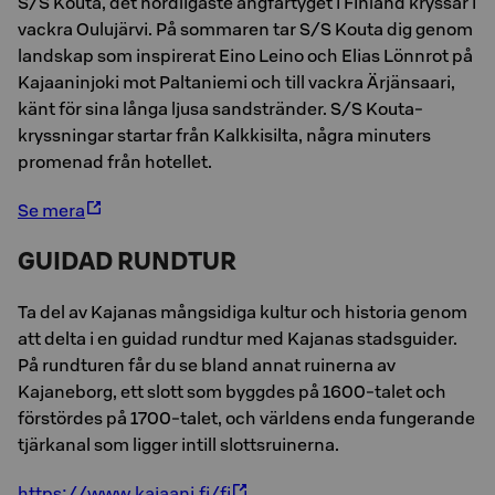
S/S Kouta, det nordligaste ångfartyget i Finland kryssar i
vackra Oulujärvi. På sommaren tar S/S Kouta dig genom
landskap som inspirerat Eino Leino och Elias Lönnrot på
Kajaaninjoki mot Paltaniemi och till vackra Ärjänsaari,
känt för sina långa ljusa sandstränder. S/S Kouta-
kryssningar startar från Kalkkisilta, några minuters
promenad från hotellet.
Se mera
GUIDAD RUNDTUR
Ta del av Kajanas mångsidiga kultur och historia genom
att delta i en guidad rundtur med Kajanas stadsguider.
På rundturen får du se bland annat ruinerna av
Kajaneborg, ett slott som byggdes på 1600-talet och
förstördes på 1700-talet, och världens enda fungerande
tjärkanal som ligger intill slottsruinerna.
https://www.kajaani.fi/fi