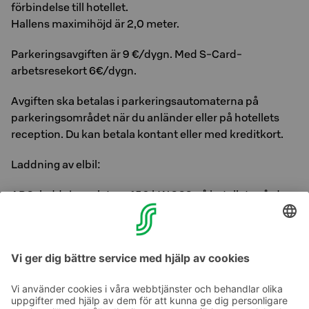
förbindelse till hotellet.
Hallens maximihöjd är 2,0 meter.
Parkeringsavgiften är 9 €/dygn. Med S-Card-
arbetsresekort 6€/dygn.
Avgiften ska betalas i parkeringsautomaterna på
parkeringsområdet när du anländer eller på hotellets
reception. Du kan betala kontant eller med kreditkort.
Laddning av elbil:
ABC-laddningsplatser, 150 kW CCS på hotellets gård.
Nedladdningen startas och betalas med ABC-
mobilapplikationen. Kontrollera appen för den exakta
kostnaden för varje plats.