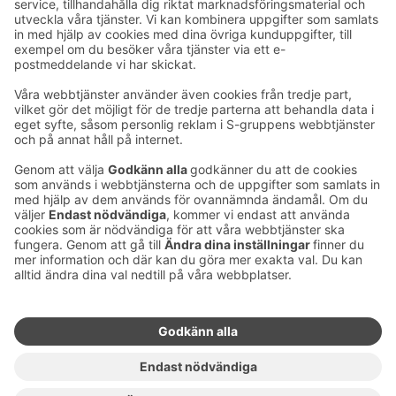
Ta kontakt
Kontaktuppgifter till hotellen
Kontaktuppgifter till kundservice
›
Feedback
Ge feedback
Sokos Hotels nyhetsbrev
Utmärkelser och certifikat
Prenumerera på vårt
nyhetsbrev
Du får Sokos Hotellens senaste
förmåner och nyheter till din e-
post varje månad.
Sokos Hotels i sociala medier
Sokos
Sokos
Sokos
Sokos
Hotels
Hotels på
Hotels på
Hotels i
på
Facebook
Instagram
Linkedin
Youtube
Tillgänglighetsutlåtanden
Bokningsvillkor
Användarvillkor
Dataskydd