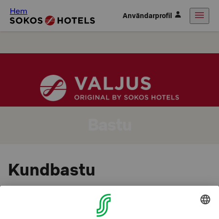
Hem
Användarprofil
Bastu
Kundbastu
Hotellets kundbastur för herrar och damer dagligen från
kl. 18 till 21.30.