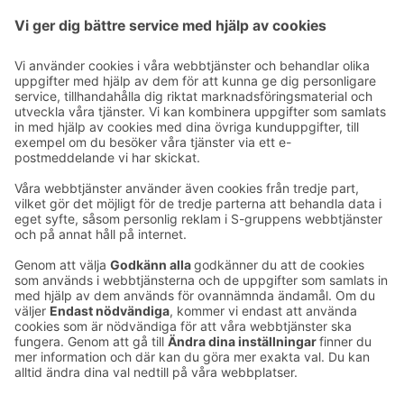
Bastun ligger på hotellets bottenvåning, tillgång via
andra våningen.
Ta kontakt
Kontaktuppgifter till hotellen
Kontaktuppgifter till kundservice
›
Feedback
Ge feedback
Sokos Hotels nyhetsbrev
Utmärkelser och certifikat
Prenumerera på vårt
nyhetsbrev
Du får Sokos Hotellens senaste
förmåner och nyheter till din e-
post varje månad.
Sokos Hotels i sociala medier