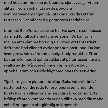
med hela rummet kan du beundra sjön Jyväsjärvi som
glittrar i solen och njuta av de populära
sommarevenemangen på Lutakonaukio direkt från
terrassen. Det här ger dig garanterat festkänsla!
Ultimate Solo Terraces sviter har två sovrum och passar
därmed för till och med fyra personer. Du kan välja
mellan att skämma bort dig själv med ett fantastiskt
doftande bad eller ett avslappnande bastubad. Du kan
även prova våra vårdande, lyxiga hudprodukter. Efter
bastun eller badet går du såklart ut på terrassen för att
svalka av dig! På övervåningen finns ett trevligt
uppehållsrum och tillräckligt med plats för servering.
Tips till dig som planerar bröllop: Boka vår svit för två
nätter och gör dig redo för bröllopsfesten under den
första kvällen tillsammans med dina brudtärnor. Efter
bröllopsfesten kommer du sedan tillbaka med din make
och tillbringar en oförglömlig bröllopsnatt.