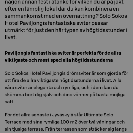
någon annan fest i åtanke för vilken du är på jakt
efter en lämplig lokal där du kan kombinera en
sammankomst med en övernattning? Solo Sokos
Hotel Paviljongis fantastiska sviter passar
utmärkt för just den här typen av högtidsstunder i
livet.
Paviljongis fantastiska sviter är perfekta för de allra
viktigaste och mest speciella högtidsstunderna
Solo Sokos Hotel Paviljongis drömsviter är som gjorda för
att fira de allra viktigaste högtidsstunderna i livet. Alla
våra sviter är eleganta och rymliga, och i dem kan du
skämma bort dig själv och dina vänner på bästa möjliga
sätt.
För det allra senaste i Jyväskylä står Ultimate Solo
Terrace med sina rymliga 100 m2 över två våningar och
sin tjusiga terrass. Från terrassen som sträcker sig längs