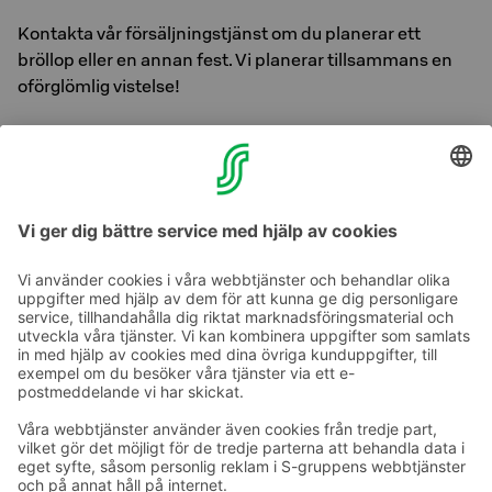
Kontakta vår försäljningstjänst om du planerar ett
bröllop eller en annan fest. Vi planerar tillsammans en
oförglömlig vistelse!
Förfrågningar och bokningar:
Försäljningstjänst för Sokos Hotels i Jyväskylä, tfn 020
1234 640 eller e-post sales.jyvaskyla@sokoshotels.fi
Ta kontakt
Kontaktuppgifter till hotellen
Kontaktuppgifter till kundservice
›
Feedback
Ge feedback
Sokos Hotels nyhetsbrev
Utmärkelser och certifikat