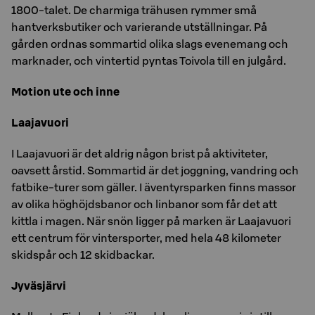
1800-talet. De charmiga trähusen rymmer små
hantverksbutiker och varierande utställningar. På
gården ordnas sommartid olika slags evenemang och
marknader, och vintertid pyntas Toivola till en julgård.
Motion ute och inne
Laajavuori
I Laajavuori är det aldrig någon brist på aktiviteter,
oavsett årstid. Sommartid är det joggning, vandring och
fatbike-turer som gäller. I äventyrsparken finns massor
av olika höghöjdsbanor och linbanor som får det att
kittla i magen. När snön ligger på marken är Laajavuori
ett centrum för vintersporter, med hela 48 kilometer
skidspår och 12 skidbackar.
Jyväsjärvi