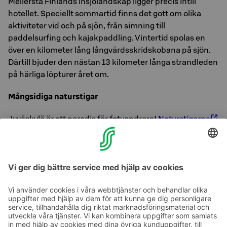
Mellersta Finlands insjölandskap ligger precis intill
hotellet. Speciellt sommartid finns det gott om olika
aktiviteter vid och på sjön, från simning till
paddelsurfing och kajakpaddling. Vintertid spolas en
över en kilometer lång långvärdsskridskobana på sjön.
Därtill bjuder den nästan 13 kilometer långa strandleden
på härliga löpturer året om.
Mångsidiga naturstigar
Jyväskylä är ett paradis för fotvandrare!
Naturstigarna
är ett perfekt sätt att ta till sig den mångsidiga naturen
runt Jyväskylä. Varje vandrare hittar säkert det rätta
alternativet bland de olika långa vandringslederna med
varierad svårighetsgrad.