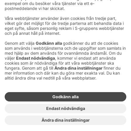
Ta kontakt
Kontaktuppgifter till hotellen
Kontaktuppgifter till kundservice
›
Feedback
Ge feedback
Sokos Hotels nyhetsbrev
Utmärkelser och certifikat
Prenumerera på vårt
nyhetsbrev
Du får Sokos Hotellens senaste
förmåner och nyheter till din e-
post varje månad.
Sokos Hotels i sociala medier
Sokos
Sokos
Sokos
Sokos
Hotels
Hotels på
Hotels på
Hotels i
på
Facebook
Instagram
Linkedin
Youtube
Tillgänglighetsutlåtanden
Bokningsvillkor
Användarvillkor
Dataskydd
Hantering av cookies
Copyright
För medier