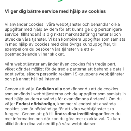
tel. +358 20 1234 640 (lna/msa),
sales.jyvaskyla@sokoshotels.fi.
Ta kontakt
Kontaktuppgifter till hotellen
Kontaktuppgifter till kundservice
›
Feedback
Ge feedback
Sokos Hotels nyhetsbrev
Utmärkelser och certifikat
Prenumerera på vårt
nyhetsbrev
Du får Sokos Hotellens senaste
förmåner och nyheter till din e-
post varje månad.
Sokos Hotels i sociala medier
Sokos
Sokos
Sokos
Sokos
Hotels
Hotels på
Hotels på
Hotels i
på
Facebook
Instagram
Linkedin
Youtube