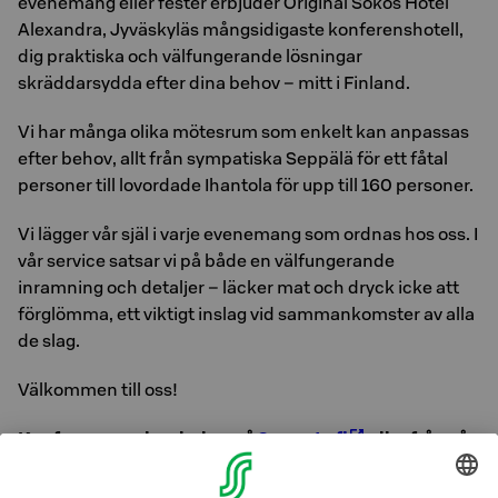
evenemang eller fester erbjuder Original Sokos Hotel
Alexandra, Jyväskyläs mångsidigaste konferenshotell,
dig praktiska och välfungerande lösningar
skräddarsydda efter dina behov – mitt i Finland.
Vi har många olika mötesrum som enkelt kan anpassas
efter behov, allt från sympatiska Seppälä för ett fåtal
personer till lovordade Ihantola för upp till 160 personer.
Vi lägger vår själ i varje evenemang som ordnas hos oss. I
vår service satsar vi på både en välfungerande
inramning och detaljer – läcker mat och dryck icke att
förglömma, ett viktigt inslag vid sammankomster av alla
de slag.
Välkommen till oss!
Konferensrum kan bokas på
S-meets.fi
eller från vår
försäljning: