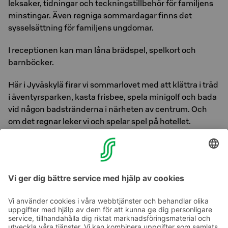
leksaker, tidningar och teckningstillbehör för familjens
minstingar. Även regniga sommardagar finns det
sysselsättning för familjens ungdomar.
I receptionen kan man låna brädspel, spelkort och
barnböcker.
Här i Jyväskylä firar vi sommarlovet med att klättra i träd
i äventyrsparken, kasta frisbee, spela minigolf och bada
vid någon badstränderna i närheten av centrum. Och
om det regnar leker vi och spelar spel på hotellet.
Ta gärna med skridskor och slalomskidor på vintern, i
Jyväskylä med omnejd finns det nämligen utmärkta
vintersportmöjligheter för både stora och små.