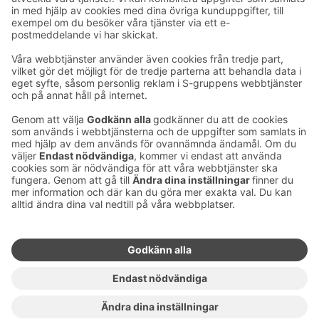
Ta kontakt
Kontaktuppgifter till hotellen
Kontaktuppgifter till kundservice
›
Feedback
Ge feedback
Sokos Hotels nyhetsbrev
Utmärkelser och certifikat
Prenumerera på vårt
nyhetsbrev
Du får Sokos Hotellens senaste
förmåner och nyheter till din e-
post varje månad.
Sokos Hotels i sociala medier
Sokos
Sokos
Sokos
Sokos
Hotels
Hotels på
Hotels på
Hotels i
på
Facebook
Instagram
Linkedin
Youtube
Tillgänglighetsutlåtanden
Bokningsvillkor
Användarvillkor
Dataskydd
Hantering av cookies
Copyright
För medier