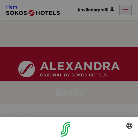
Hem
Användarprofil
Bastu
Bastu
Bastun är öppen på kvällarna från mån - lör 17.00 till