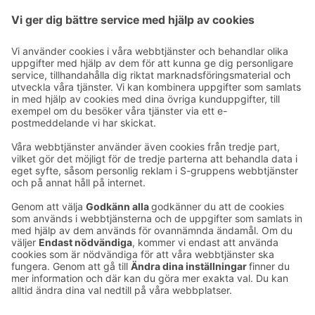
22.00 och på morgonen lör - sön från 08.00 till 10.00.
Ta kontakt
Kontaktuppgifter till hotellen
Kontaktuppgifter till kundservice
›
Feedback
Ge feedback
Sokos Hotels nyhetsbrev
Utmärkelser och certifikat
Prenumerera på vårt
nyhetsbrev
Du får Sokos Hotellens senaste
förmåner och nyheter till din e-
post varje månad.
Sokos Hotels i sociala medier