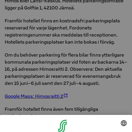
Himos eller Länsi-Keskus. Hotellets parkeringsområde
ligger på Golftie 1, 42100 Jämsä.
Framför hotellet finns en kostnadsfri parkeringsplats
reserverad för varje lägenhet. Fordonets
registreringsnummer ska meddelas till receptionen.
Hotellets parkeringsplatser kan inte bokas i förväg.
Om du behöver parkering för flera bilar finns ytterligare
kommunala parkeringsplatser vid foten av backarna 14–
16, på adressen Himosraitti 2. Observera: Den aktuella
parkeringsplatsen är reserverad för evenemangsbruk
den 15 juni–6 juli samt den 27 juli–4 augusti.
Google Maps: Himosraitti 2
Framför hotellet finns även fem tillgängliga
parkeringsplatser.
För elbilar finns 14 ABC-laddningsplatser på hotellets