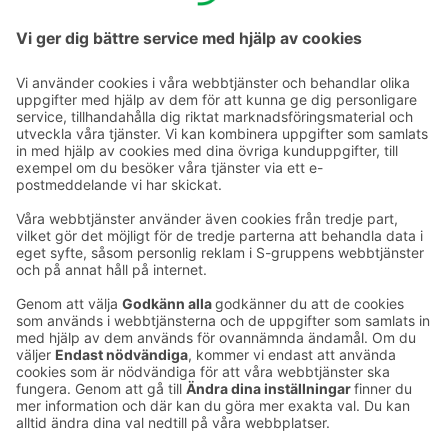
gård. Dessa är tillgängliga för allmänheten och kan inte
bokas i förväg.
Ta kontakt
Kontaktuppgifter till hotellen
Kontaktuppgifter till kundservice
›
Feedback
Ge feedback
Sokos Hotels nyhetsbrev
Utmärkelser och certifikat
Prenumerera på vårt
nyhetsbrev
Du får Sokos Hotellens senaste
förmåner och nyheter till din e-
post varje månad.
Sokos Hotels i sociala medier
Sokos
Sokos
Sokos
Sokos
Hotels
Hotels på
Hotels på
Hotels i
på
Facebook
Instagram
Linkedin
Youtube