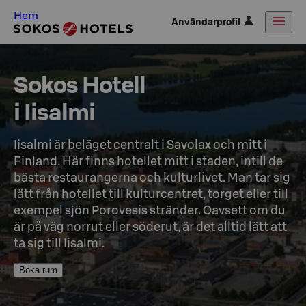
Hem
Användarprofil
Sokos Hotell

i Iisalmi
Iisalmi är beläget centralt i Savolax och mitt i 
Finland. Här finns hotellet mitt i staden, intill de 
bästa restaurangerna och kulturlivet. Man tar sig 
lätt från hotellet till kulturcentret, torget eller till 
exempel sjön Porovesis stränder. Oavsett om du 
är på väg norrut eller söderut, är det alltid lätt att 
ta sig till Iisalmi.
Boka rum