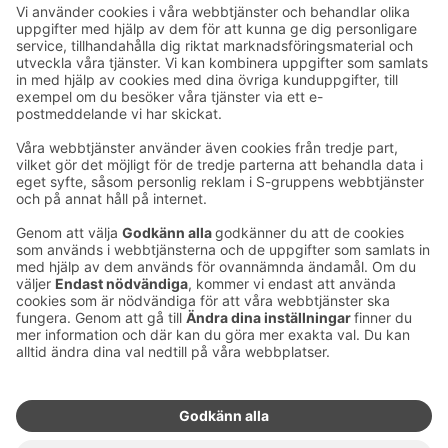
Ta kontakt
Kontaktuppgifter till hotellen
Kontaktuppgifter till kundservice
›
Feedback
Ge feedback
Sokos Hotels nyhetsbrev
Utmärkelser och certifikat
Prenumerera på vårt
nyhetsbrev
Du får Sokos Hotellens senaste
förmåner och nyheter till din e-
post varje månad.
Sokos Hotels i sociala medier
Sokos
Sokos
Sokos
Sokos
Hotels
Hotels på
Hotels på
Hotels i
på
Facebook
Instagram
Linkedin
Youtube