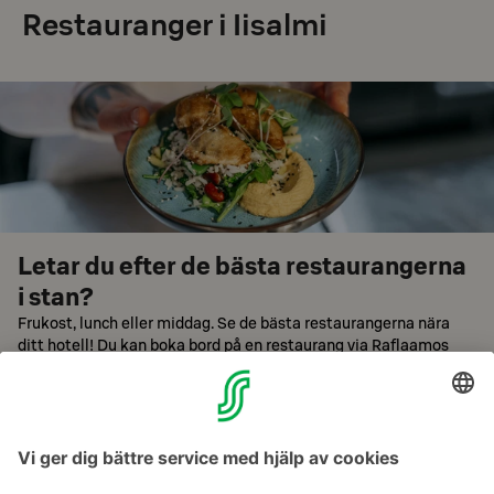
Restauranger i Iisalmi
Letar du efter de bästa restaurangerna
i stan?
Frukost, lunch eller middag. Se de bästa restaurangerna nära
ditt hotell! Du kan boka bord på en restaurang via Raflaamos
hemsida.
Bläddra restauranger