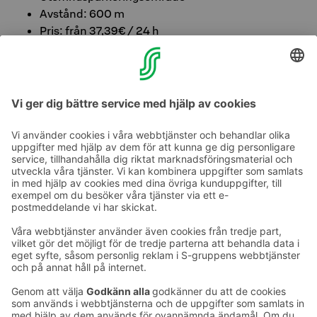
Avstånd: 600 m
Pris: från 37,39€ / 24 h
Betalningsmetoder: Taskuparkki-app
Parkeringsområdet har 7 laddningsplatser för
elbilar.
Läs mer >>
Ta kontakt
Kontaktuppgifter till hotellen
Kontaktuppgifter till kundservice
›
Feedback
Ge feedback
Sokos Hotels nyhetsbrev
Utmärkelser och certifikat
Prenumerera på vårt
nyhetsbrev