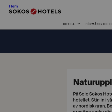
Hem
HOTELL
FÖRMÅNER OCH 
Naturupple
På Solo Sokos Hote
hotellet. Stig in i
av nordisk gran. B
graniten under dina