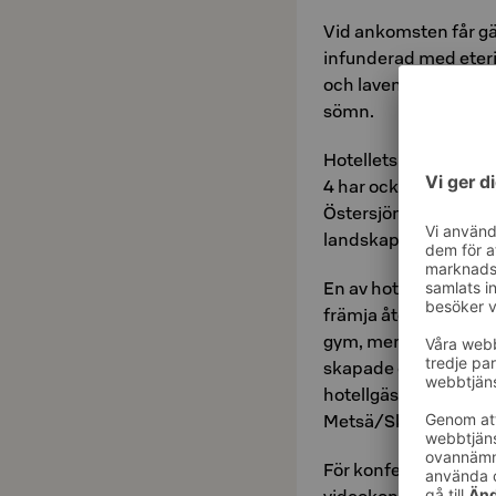
Vid ankomsten får gä
infunderad med eteris
och lavendel. Placer
sömn.
Hotellets innergård 
4 har också sitt eget
Östersjön och skogsn
landskap skapar en l
En av hotellets höjdp
främja återhämtning o
gym, men få har såda
skapade detta fridful
hotellgäster att anvä
Metsä/Skogen.
För konferensgäster