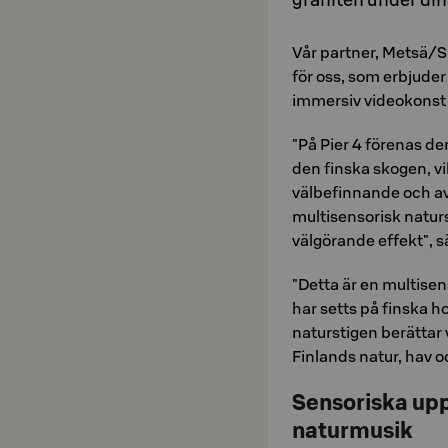
Vår partner, Metsä/S
för oss, som erbjuder 
immersiv videokonst
"På Pier 4 förenas de
den finska skogen, vi
välbefinnande och av
multisensorisk naturs
välgörande effekt", 
"Detta är en multisen
har setts på finska h
naturstigen berättar 
Finlands natur, hav o
Sensoriska uppl
naturmusik