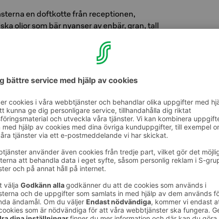
sterna en doftkotte från receptionen,
ka oljor som bär nyanser av enbär, gran, tall
ad på nattduksbordet stödjer den en god natts
har en charmig miniskog. Solo Sokos Hotel Pier
 ljudlandskap, som blandar ljuden från
aturen med vacker musik. Detta audiella
ugnande atmosfär i hotellets olika utrymmen.
unkter är ett wellnessområde designat för att
ch avkoppling. "Nästan varje hotell har ett
na mentala gym. Vår designer, Tuuli Sotamaa,
la och lugnande utrymme, tillgängligt för alla
nda", säger Carita Peltonen från
 presenteras naturupplevelsen genom en