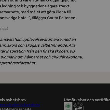
sjöns strand var en utmärkt utgångspunkt.
s ledning och byggnadens ägare starkt
etsarbete, med målet att göra Pier 4 till
nsvariga hotell", tillägger Carita Peltonen.
else!
 ansvarsfullt upplevelsevarumärke med en
änniskors och skogars välbefinnande. Alla
ar inspiration från den finska skogen. VD
 pionjär inom hållbarhet och cirkulär ekonomi,
eprenörserfarenhet.
els nyhetsbrev
Utmärkelser och certifik
ra på vårt nyhetsbrev
s Hotellens senaste