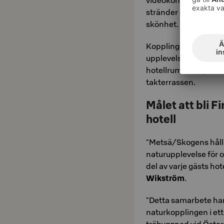
videokonst. Detta fri
stränder och skärgår
skönhet.
Kopplingen till natur
upplevelserna sträcke
hotellrummen, porsli
takterrassen.
Målet att bli 
hotell
"Metsä/Skogens håll
naturupplevelse för o
del av varje gästs ho
Wikström
.
"Detta samarbete har 
naturkopplingen i ett