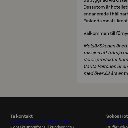
träbyggnad vid Öster
Dessutom är hotellet
engagerade i hållbarh
Finlands mest klimata
Välkommen till förny
Metsä/Skogen är ett
mission att främja m
deras produkter hämt
Carita Peltonen är en
med över 23 års entr
Ta kontakt
Sokos Hot
Kontaktuppgifter till hotellen
Prenumere
Kontaktuppgifter till kundservice
›
Du får Soko