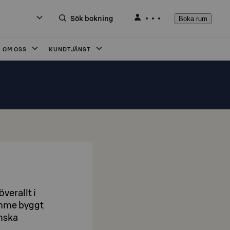
Sök bokning
Boka rum
OM OSS
KUNDTJÄNST
verallt i
rymme byggt
inska