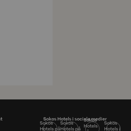
at
Sokos Hotels i sociala medier
Sokos
Sokos
Sokos
Sokos
Hotels
Hotels på
Hotels på
Hotels i