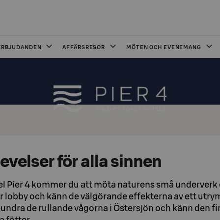
ERBJUDANDEN
AFFÄRSRESOR
MÖTEN OCH EVENEMANG
velser för alla sinnen
l Pier 4 kommer du att möta naturens små underverk ö
 vår lobby och känn de välgörande effekterna av ett ut
eundra de rullande vågorna i Östersjön och känn den f
 fötter.