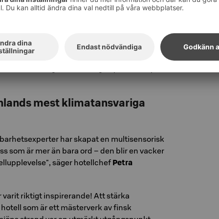
dfulla och vackra verk färdas längs Östersjöns
den, och speglar havets mångfald och
en, lugnet och de multisensoriska
r sig också till materialen som används i
net i restaurangerna och ängen planterad på
Finlands mest klimatansvariga
barhetsexperter har skapat en multisensorisk
ss som är mer än bara ord – den blir en vacker
tellupplevelse", säger hotellchef
Petra
varit riktigt inspirerande! Att stärka
 hotell som är ett mästerverk av finsk