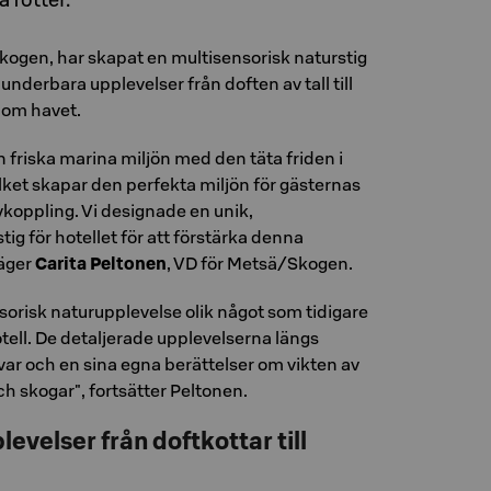
kogen, har skapat en multisensorisk naturstig
underbara upplevelser från doften av tall till
 om havet.
n friska marina miljön med den täta friden i
lket skapar den perfekta miljön för gästernas
koppling. Vi designade en unik,
tig för hotellet för att förstärka denna
säger
Carita Peltonen
, VD för Metsä/Skogen.
sorisk naturupplevelse olik något som tidigare
otell. De detaljerade upplevelserna längs
var och en sina egna berättelser om vikten av
ch skogar", fortsätter Peltonen.
evelser från doftkottar till