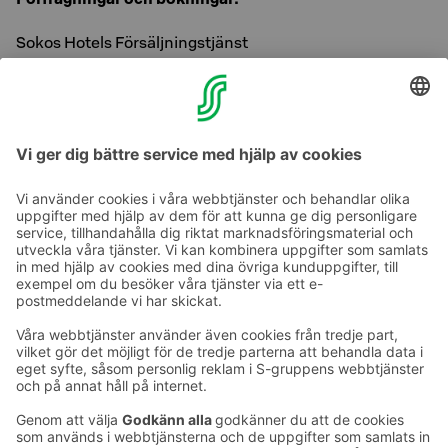
Sokos Hotels Försäljningstjänst
Tel. +358 300 870 000 (mån–fre 8:30–16:30)
Foto:Helsingfors Stadsmuseum, Jussi Hellsten/City of
Helsinki
Ta kontakt
Kontaktuppgifter till hotellen
Kontaktuppgifter till kundservice
›
Feedback
Ge feedback
Sokos Hotels nyhetsbrev
Utmärkelser och certifikat
Prenumerera på vårt
nyhetsbrev
Du får Sokos Hotellens senaste