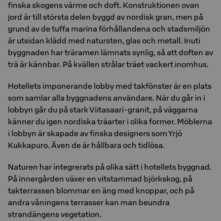
finska skogens värme och doft. Konstruktionen ovan
jord är till största delen byggd av nordisk gran, men på
grund av de tuffa marina förhållandena och stadsmiljön
är utsidan klädd med natursten, glas och metall. Inuti
byggnaden har träramen lämnats synlig, så att doften av
trä är kännbar. På kvällen strålar träet vackert inomhus.
Hotellets imponerande lobby med takfönster är en plats
som samlar alla byggnadens användare. När du går in i
lobbyn går du på stark Viitasaari-granit, på väggarna
känner du igen nordiska träarter i olika former. Möblerna
i lobbyn är skapade av finska designers som Yrjö
Kukkapuro. Även de är hållbara och tidlösa.
Naturen har integrerats på olika sätt i hotellets byggnad.
På innergården växer en vitstammad björkskog, på
takterrassen blommar en äng med knoppar, och på
andra våningens terrasser kan man beundra
strandängens vegetation.