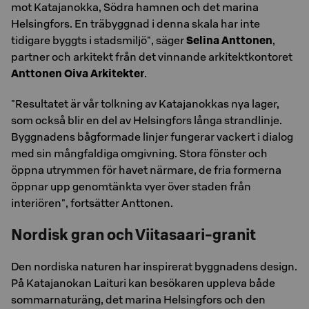
mot Katajanokka, Södra hamnen och det marina
Helsingfors. En träbyggnad i denna skala har inte
tidigare byggts i stadsmiljö", säger
Selina Anttonen
,
partner och arkitekt från det vinnande arkitektkontoret
Anttonen Oiva Arkitekter
.
"Resultatet är vår tolkning av Katajanokkas nya lager,
som också blir en del av Helsingfors långa strandlinje.
Byggnadens bågformade linjer fungerar vackert i dialog
med sin mångfaldiga omgivning. Stora fönster och
öppna utrymmen för havet närmare, de fria formerna
öppnar upp genomtänkta vyer över staden från
interiören", fortsätter Anttonen.
Nordisk gran och Viitasaari-granit
Den nordiska naturen har inspirerat byggnadens design.
På Katajanokan Laituri kan besökaren uppleva både
sommarnaturäng, det marina Helsingfors och den