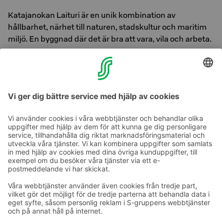
Katajanokan Laituri är en unik kombination av
hållbarhet, närhet till naturen, stadskultur och maritim
miljö. En byggnad där det är bra att vara, vila och arbeta.
Katajanokan Laituri är ett träbyggnads mästerverk som
är byggt för att hålla i minst 100 år. Byggnaden siktar på
att bli lågkolhaltig och att erhålla den högsta LEED
Platinum miljöcertifieringen.
Ta kontakt
Kontaktuppgifter till hotellen
Kontaktuppgifter till kundservice
›
Feedback
Ge feedback
Sokos Hotels nyhetsbrev
Utmärkelser och certifikat
Prenumerera på vårt