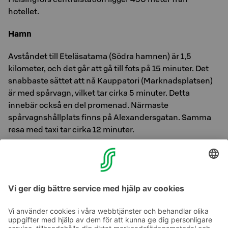
hotellet.
Hamn
Avståndet till Eteläsatama (Södra hamnen) är 1,5
kilometer, och det går att gå till fots på 15 minuter. Det
snabbaste sättet att nå Kauppatori (Marknadsplatsen)
är med spårvagn, vilket tar cirka 5 minuter. Detta
innebär också en del promenad. Närmaste
spårvagnshållplats finns på Alexandersgatan. Samma
resa med taxi tar cirka 12 minuter.
För att nå Länsisatama (Västra hamnen) är det enklast
med spårvagn, vilket tar cirka 15 minuter. Närmaste
spårvagnshållplats är Brunnsgatan. Med taxi tar resan
cirka 25 minuter.