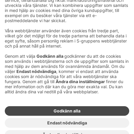
Ta kontakt
Kontaktuppgifter till hotellen
Kontaktuppgifter till kundservice
›
Feedback
Ge feedback
Sokos Hotels nyhetsbrev
Utmärkelser och certifikat
Prenumerera på vårt
nyhetsbrev
Du får Sokos Hotellens senaste
förmåner och nyheter till din e-
post varje månad.
Sokos Hotels i sociala medier
Sokos
Sokos
Sokos
Sokos
Hotels
Hotels på
Hotels på
Hotels i
på
Facebook
Instagram
Linkedin
Youtube
Tillgänglighetsutlåtanden
Bokningsvillkor
Användarvillkor
Dataskydd