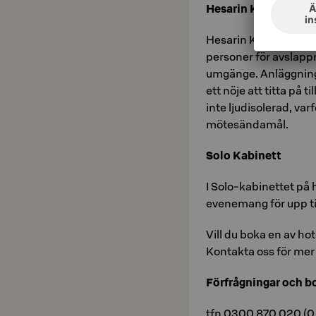
Hesarin Kirjasto kab
Hesarin Kirjasto kabi
personer för avslapp
umgänge. Anläggninge
ett nöje att titta på t
inte ljudisolerad, va
mötesändamål.
Solo Kabinett
I Solo-kabinettet på 
evenemang för upp ti
Vill du boka en av hot
Kontakta oss för mer
Förfrågningar och bo
tfn 0300 870 020 (