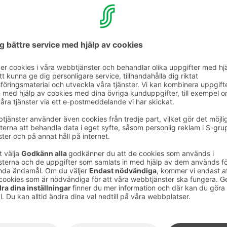
t- och evenemangslokal ligger på platsen för
l och erbjuder en unik miljö för evenemang för
. Den eleganta och tidlösa interiören påminner
mosfären på Helsingfors Bank. Blomstedt kan
e utrymmen: Ernest och Märta. I anslutning till
ilren lobby där det går att visa upp mat och
ande sätt. Dessutom har festsalen en egen
niversitetsgatans sida.
(takbastu)
 öppnade helt förnyad sommaren 2023.
gt skåp, omklädningsrum, duschmöjligheter,
h en separat balkong för avsvalkning. Från
agnifik utsikt över hustaken i Helsingfors
par sig utmärkt för möten och
r på 6–15 personer.