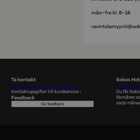
mån–fre kl. 8–18
ravintolamyynti@sok
Ta kontakt
Sokos Hot
Kontaktuppgifter till hotellen
Prenumere
Kontaktuppgifter till kundservice
›
Du får Soko
Feedback
förmåner oc
varje måna
Ge feedback