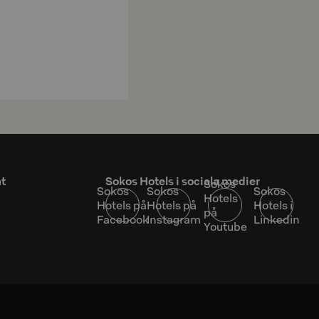
at
Sokos Hotels i sociala medier
Sokos
Sokos
Sokos
Sokos
Hotels
Hotels på
Hotels på
Hotels i
på
Facebook
Instagram
Linkedin
Youtube