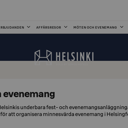
ERBJUDANDEN
AFFÄRSRESOR
MÖTEN OCH EVENEMANG
h evenemang
Helsinkis underbara fest- och evenemangsanläggning
ö för att organisera minnesvärda evenemang i Helsingf