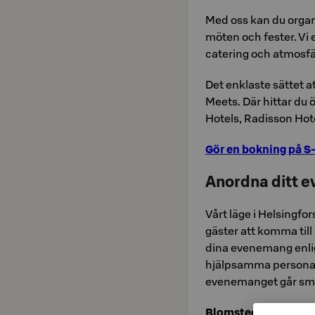
Med oss kan du orga
möten och fester. Vi erb
catering och atmosfä
Det enklaste sättet a
Meets. Där hittar d
Hotels, Radisson Hote
Gör en bokning på S
Anordna ditt e
Vårt läge i Helsingfor
gäster att komma till 
dina evenemang enlig
hjälpsamma personal t
evenemanget går smi
Blomstedt