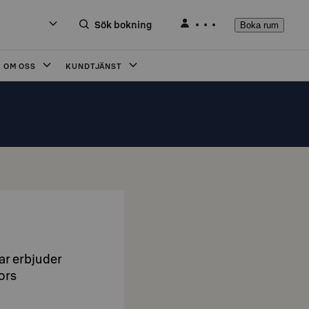
Sök bokning
Boka rum
OM OSS
KUNDTJÄNST
ar erbjuder
ors