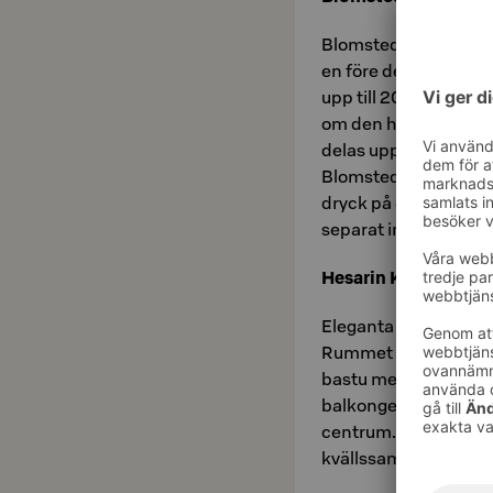
Blomstedts unika fes
en före detta bankhal
upp till 200 personer
om den historiska at
delas upp i två mindr
Blomstedt finns en st
dryck på ett imponer
separat ingång från U
Hesarin Kattosauna 
Eleganta Kattosauna
Rummet har ett mysi
bastu med fönster oc
balkongen har du en m
centrum. Lokalen läm
kvällssammankomste