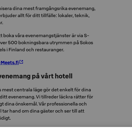
nisera dina mest framgångsrika evenemang,
juder allt för ditt tillfälle: lokaler, teknik,
r.
tt boka våra evenemangstjänster är via S-
u över 500 bokningsbara utrymmen på Sokos
ls i Finland och restauranger.
-Meets.fi
venemang på vårt hotell
s mest centrala läge gör det enkelt för dina
ditt evenemang. Vi tillreder läckra rätter för
t dina önskemål. Vår professionella och
ar hand om dina gäster och ser till att
digt.