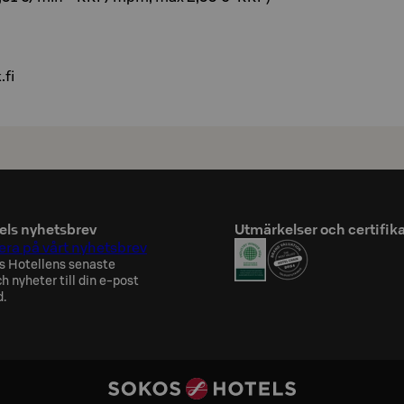
.fi
els nyhetsbrev
Utmärkelser och certifik
ra på vårt nyhetsbrev
s Hotellens senaste
h nyheter till din e-post
d.