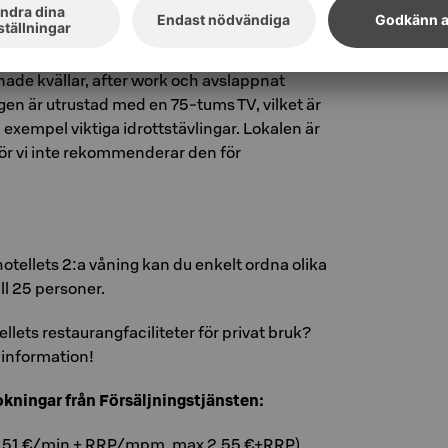
inett
nett på första våningen är lämpligt för ca 30
nade kvällar, after work och avslappnat
n är utrustad med en 75-tums TV, vilket är
ill exempel viktiga idrottstävlingar. Lokalen är
rför vi inte rekommenderar den för
hotellets 2:a våning kan du enkelt ordna olika
ll 25 personer.
ellets restaurangfaciliteter för privat bruk?
 information!
kningar från Försäljningstjänsten:
0,51 €/min + RRP/mpm, max 2,55 €+RRP)