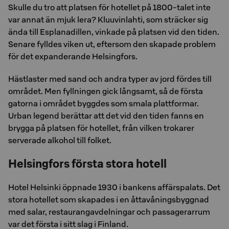
Skulle du tro att platsen för hotellet på 1800-talet inte
var annat än mjuk lera? Kluuvinlahti, som sträcker sig
ända till Esplanadillen, vinkade på platsen vid den tiden.
Senare fylldes viken ut, eftersom den skapade problem
för det expanderande Helsingfors.
Hästlaster med sand och andra typer av jord fördes till
området. Men fyllningen gick långsamt, så de första
gatorna i området byggdes som smala plattformar.
Urban legend berättar att det vid den tiden fanns en
brygga på platsen för hotellet, från vilken trokarer
serverade alkohol till folket.
Helsingfors första stora hotell
Hotel Helsinki öppnade 1930 i bankens affärspalats. Det
stora hotellet som skapades i en åttavåningsbyggnad
med salar, restaurangavdelningar och passagerarrum
var det första i sitt slag i Finland.