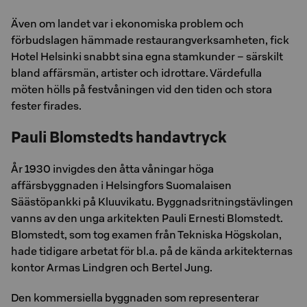
Även om landet var i ekonomiska problem och
förbudslagen hämmade restaurangverksamheten, fick
Hotel Helsinki snabbt sina egna stamkunder – särskilt
bland affärsmän, artister och idrottare. Värdefulla
möten hölls på festvåningen vid den tiden och stora
fester firades.
Pauli Blomstedts handavtryck
År 1930 invigdes den åtta våningar höga
affärsbyggnaden i Helsingfors Suomalaisen
Säästöpankki på Kluuvikatu. Byggnadsritningstävlingen
vanns av den unga arkitekten Pauli Ernesti Blomstedt.
Blomstedt, som tog examen från Tekniska Högskolan,
hade tidigare arbetat för bl.a. på de kända arkitekternas
kontor Armas Lindgren och Bertel Jung.
Den kommersiella byggnaden som representerar