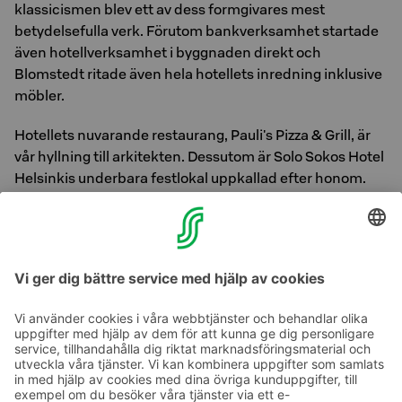
klassicismen blev ett av dess formgivares mest
betydelsefulla verk. Förutom bankverksamhet startade
även hotellverksamhet i byggnaden direkt och
Blomstedt ritade även hela hotellets inredning inklusive
möbler.
Hotellets nuvarande restaurang, Pauli's Pizza & Grill, är
vår hyllning till arkitekten. Dessutom är Solo Sokos Hotel
Helsinkis underbara festlokal uppkallad efter honom.
Hotel Helsinki 95 år!
Foto: Hotel Helsingin lobby på 50- och 60-talen.
Helsingfors stadsmuseum
Ta kontakt