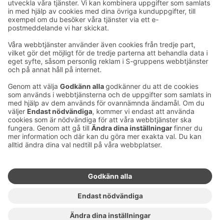
Ta kontakt
Kontaktuppgifter till hotellen
Kontaktuppgifter till kundservice
›
Feedback
Ge feedback
Sokos Hotels nyhetsbrev
Utmärkelser och certifikat
Prenumerera på vårt
nyhetsbrev
Du får Sokos Hotellens senaste
förmåner och nyheter till din e-
post varje månad.
Sokos Hotels i sociala medier
Sokos
Sokos
Sokos
Sokos
Hotels
Hotels på
Hotels på
Hotels i
på
Facebook
Instagram
Linkedin
Youtube
Tillgänglighetsutlåtanden
Bokningsvillkor
Användarvillkor
Dataskydd