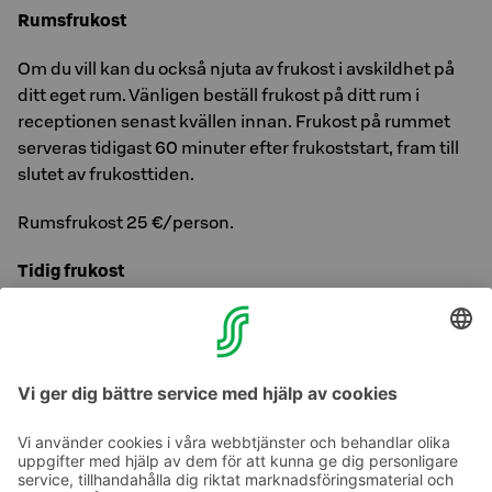
Rumsfrukost
Om du vill kan du också njuta av frukost i avskildhet på
ditt eget rum. Vänligen beställ frukost på ditt rum i
receptionen senast kvällen innan. Frukost på rummet
serveras tidigast 60 minuter efter frukoststart, fram till
slutet av frukosttiden.
Rumsfrukost 25 €/person.
Tidig frukost
Har du en tidig avresa? Beställ en tidig frukost från
receptionen senast kl. 21.00 dagen före avresa, och
senast kl. 13.00 på söndagar och helgdagar.