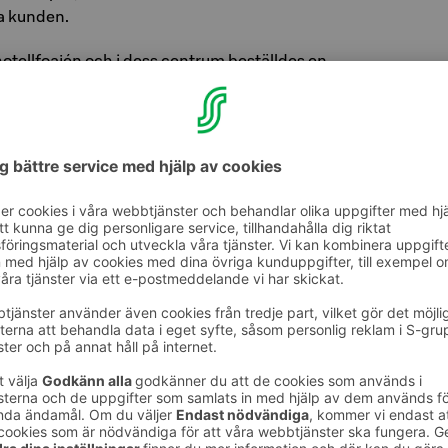
ra kunden.
hotellfoajén och i dess centrum beställdes en
lptur från bildhuggaren Gunnar Finne, som fick
lpturen är ett skyddat monument av
som en betydande del av hela Original Sokos
ning.
ngs vägen
magnifika öppningsceremoni år 1952
elikatesser som gåslever, kaviar och fläskfilé
rmelad. Bland de inbjudna gästerna fanns
 president J.K. Paasikivi i spetsen.
 hittat sin väg till Vaakuna senare. På 1960-
och riksdagsledamöter av långa luncher på
s panoramarestaurang. Riksdagsledamöterna
vars räckvidd bekvämt nådde från Vaakunas