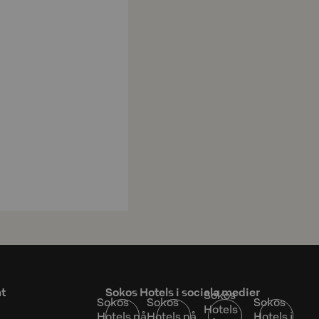
at
Sokos Hotels i sociala medier
Sokos
Sokos
Sokos
Sokos
Hotels
Hotels på
Hotels på
Hotels i