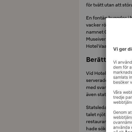
för tvätt utan att stö
En fontän byggdes i 
vacker röd granitsku
namnet Grotesk. Sku
Museiverket, precis 
Hotel Vaakunas inred
Berättelser lä
Vid Hotel Vaakunas 
serverades gästerna d
med svartrot och ma
även statsledare, med
Statsledare har också
talet njöt ministrar 
restaurang Vaakuna
hade sökutrustning 