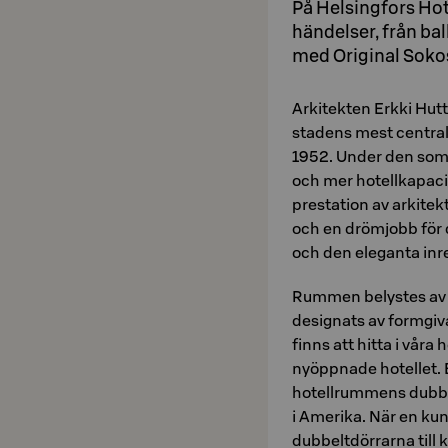
På Helsingfors Hot
händelser, från ba
med Original Sokos
Arkitekten Erkki Hu
stadens mest centrala
1952. Under den som
och mer hotellkapaci
prestation av arkitek
och en drömjobb för
och den eleganta inr
Rummen belystes av 
designats av formgiva
finns att hitta i våra
nyöppnade hotellet. 
hotellrummens dubbel
i Amerika. När en ku
dubbeltdörrarna till