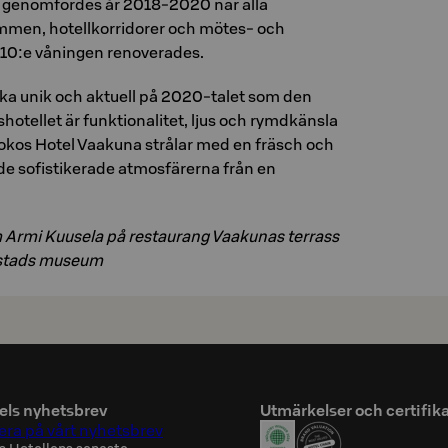
 genomfördes år 2018-2020 när alla
mmen, hotellkorridorer och mötes- och
 10:e våningen renoverades.
ika unik och aktuell på 2020-talet som den
kishotellet är funktionalitet, ljus och rymdkänsla
 Sokos Hotel Vaakuna strålar med en fräsch och
r de sofistikerade atmosfärerna från en
 Armi Kuusela på restaurang Vaakunas terrass
s stads museum
els nyhetsbrev
Utmärkelser och certifik
ra på vårt nyhetsbrev