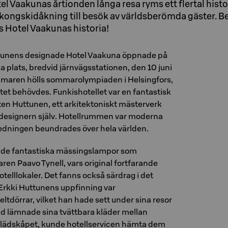
el Vaakunas årtionden långa resa ryms ett flertal histo
lkongskidåkning till besök av världsberömda gäster. B
 Hotel Vaakunas historia!
ttunens designade Hotel Vaakuna öppnade på
 plats, bredvid järnvägsstationen, den 10 juni
maren hölls sommarolympiaden i Helsingfors,
tet behövdes. Funkishotellet var en fantastisk
ten Huttunen, ett arkitektoniskt mästerverk
 designern själv. Hotellrummen var moderna
edningen beundrades över hela världen.
de fantastiska mässingslampor som
ren Paavo Tynell, vars original fortfarande
 hotelllokaler. Det fanns också särdrag i det
Erkki Huttunens uppfinning var
tdörrar, vilket han hade sett under sina resor
nd lämnade sina tvättbara kläder mellan
 klädskåpet, kunde hotellservicen hämta dem