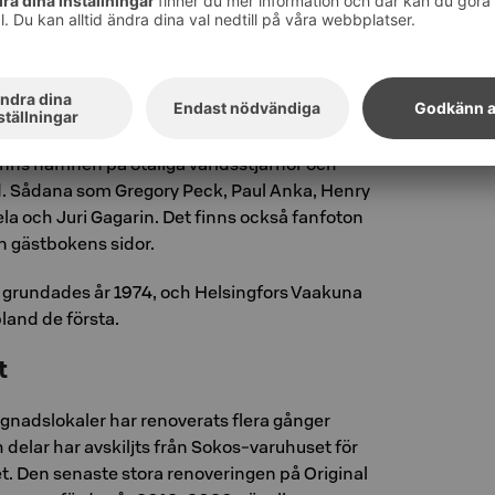
agen.
ns första balkåkskidlöpningar på Vaakunas
dåvarande skidlandslag tävlade lekfullt på den
n som öppnades på Vaakunas terrass.
inns namnen på otaliga världsstjärnor och
d. Sådana som Gregory Peck, Paul Anka, Henry
la och Juri Gagarin. Det finns också fanfoton
n gästbokens sidor.
 grundades år 1974, och Helsingfors Vaakuna
bland de första.
t
nadslokaler har renoverats flera gånger
 delar har avskiljts från Sokos-varuhuset för
t. Den senaste stora renoveringen på Original