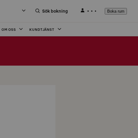
Sök bokning
Boka rum
OM OSS
KUNDTJÄNST