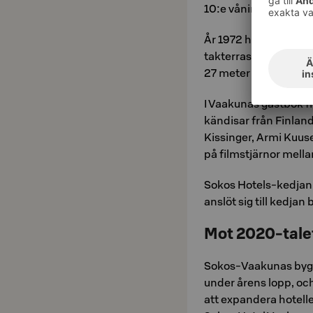
10:e våning till riksd
År 1972 hölls världe
takterrass. Finlands 
27 meter långa bana
I Vaakunas gästbok f
kändisar från Finlan
Kissinger, Armi Kuuse
på filmstjärnor mella
Sokos Hotels-kedjan
anslöt sig till kedjan 
Mot 2020-tale
Sokos-Vaakunas bygg
under årens lopp, och
att expandera hotelle