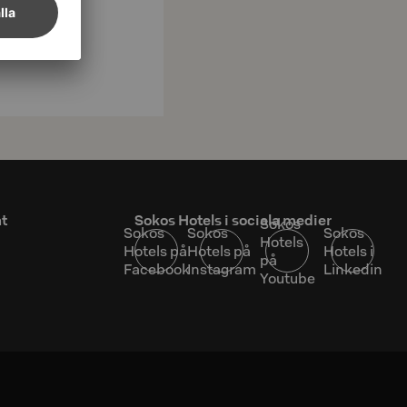
at
Sokos Hotels i sociala medier
Sokos
Sokos
Sokos
Sokos
Hotels
Hotels på
Hotels på
Hotels i
på
Facebook
Instagram
Linkedin
Youtube