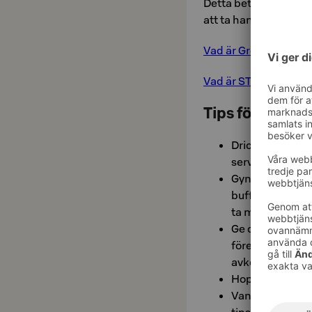
Detta betyder att vi ar
att ta hand om miljön
Vad är Green Key? >>
Vad är STF-märket? 
Tips för Ansva
Drick rent kran
serveras i kann
Gynna lokal mat
buffén är full a
ta mer om du fo
Ge och upplev gå
föredra presen
avkoppling.
Hoppa på en cyke
Vandra i närlig