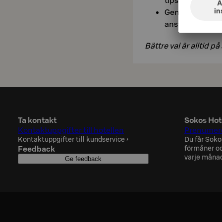
tips på de bäst
Genom att välja
ansvarsfull och 
Bättre val är alltid på 
Ta kontakt
Sokos Hot
Kontaktuppgifter till hotellen
Prenumere
Kontaktuppgifter till kundservice
›
Du får Soko
Feedback
förmåner oc
varje måna
Ge feedback