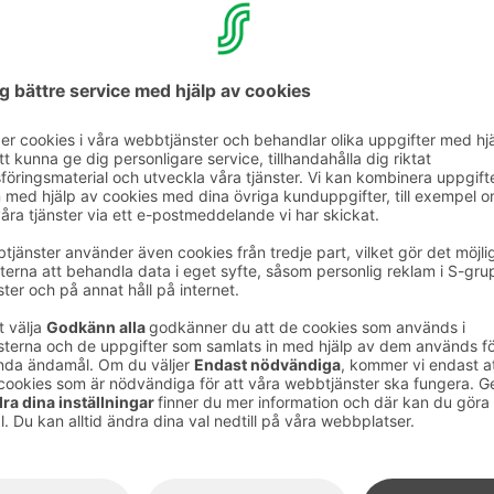
betar enligt strikta miljökriterier och bidrar till
.
>>
rstagande
vatten. Glas finns på rummen, och vatten
or i restaurangerna.
 i restaurangen och vid frukosten. Även om
v delikatesser, börja med en mindre portion och
rtfarande orkar.
vor.Istället för traditionella materiella gåvor,
tkort, restaurangmiddagar och helgpaket med
l eller använd kollektivtrafik.
gande destinationer. Fråga vår reception om