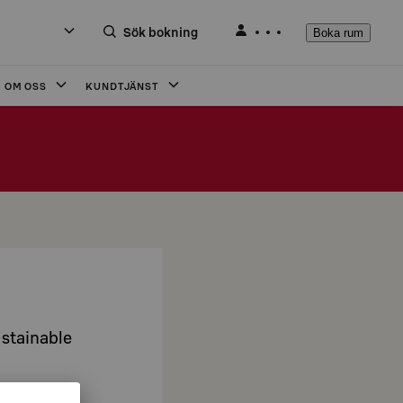
Sök bokning
Boka rum
OM OSS
KUNDTJÄNST
ustainable