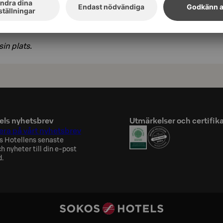
a lokala och närliggande vandringslederna.
 ett hotell med Green Key-märket främjar du
mer hållbar turism. Tack för att du bryr dig!
sin plats.
els nyhetsbrev
Utmärkelser och certifik
ra på vårt nyhetsbrev
s Hotellens senaste
h nyheter till din e-post
d.