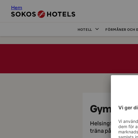
Hem
HOTELL
FÖRMÅNER OCH 
Gym
Helsingfors Origin
träna på närliggan