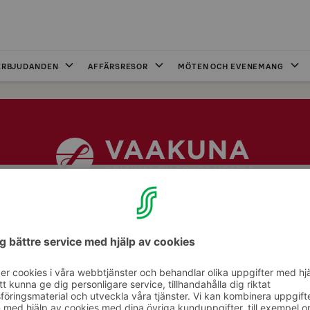
ERBJUDANDEN
AFFÄRSRESOR
MÖTEN OCH EVENEMANG
al Sokos Hotel Vaakuna har inget eget gym, men våra 
de Original Sokos Hotel Presidenttis gym utan kostnad