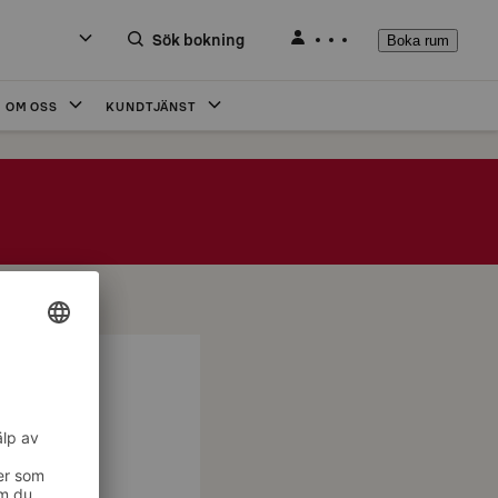
Sök bokning
Boka rum
OM OSS
KUNDTJÄNST
kunder kan
.