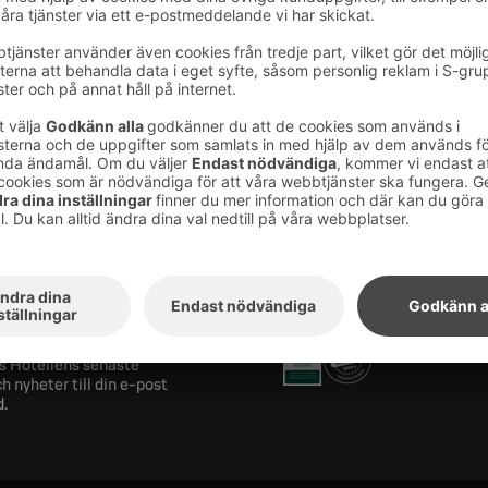
 Sokos Hotel Vaakuna har inget eget gym, men
a på närliggande Original Sokos Hotel
 kostnad. Fråga mer i vår reception.
öppet varje dag klockan 05.00-23.00.
els nyhetsbrev
Utmärkelser och certifik
ra på vårt nyhetsbrev
s Hotellens senaste
h nyheter till din e-post
d.