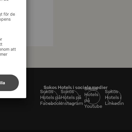
at
Sokos Hotels i sociala medier
Sokos
Sokos
Sokos
Sokos
Hotels
Hotels på
Hotels på
Hotels i
på
Facebook
Instagram
Linkedin
Youtube