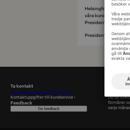
Helsingfors Original
våra kunder kan trän
Presidenttis gym utan
Presidenttis gym är 
Ta kontakt
Sokos Hot
Kontaktuppgifter till hotellen
Prenumere
Kontaktuppgifter till kundservice
›
Du får Soko
Feedback
förmåner oc
varje måna
Ge feedback