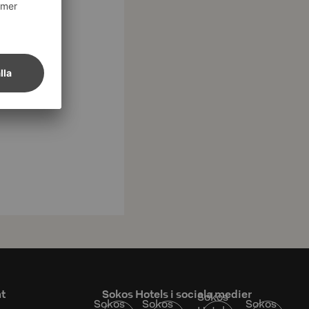
at
Sokos Hotels i sociala medier
Sokos
Sokos
Sokos
Sokos