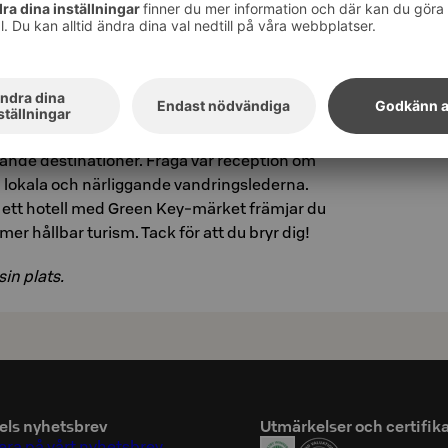
v delikatesser, börja med en mindre portion och
rtfarande orkar.
vor.Istället för traditionella materiella gåvor,
tkort, restaurangmiddagar och helgpaket med
l eller använd kollektivtrafik.
gande destinationer. Fråga vår reception om
a lokala och närliggande vandringslederna.
 ett hotell med Green Key-märket främjar du
mer hållbar turism. Tack för att du bryr dig!
sin plats.
els nyhetsbrev
Utmärkelser och certifik
ra på vårt nyhetsbrev