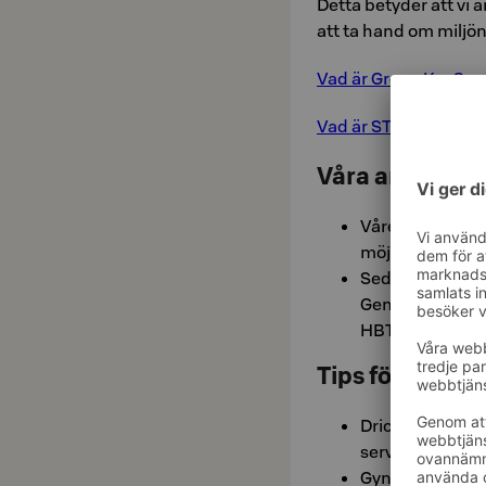
Detta betyder att vi ar
att ta hand om miljön
Vad är Green Key? >>
Vad är STF-märket? 
Våra ansvarsfu
Våren 2024 lade 
möjligheten att
Sedan hösten 20
Genom programm
HBTQI+-resenä
Tips för Ansva
Drick rent kran
serveras i kann
Gynna lokal mat