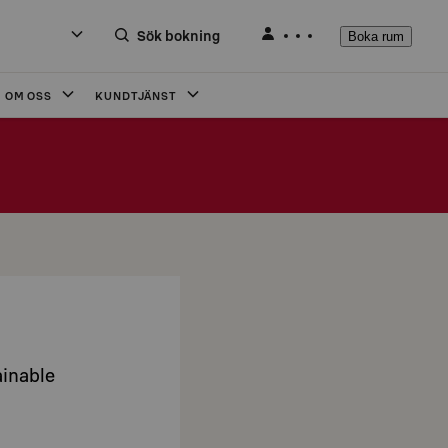
Sök bokning
Boka rum
OM OSS
KUNDTJÄNST
ainable