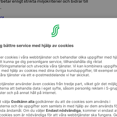
betar enligt strikta miljökriterier och bidrar till
.
>>
lla handlingar
vi till en anvisning för fysisk återvinning och
 återvinna bioavfall på hotellrummen.
24 är vi Travel Proud -certifierade platser.
et gör vi resor mer inkluderande för
rer.
Läs mer >>
rstagande
vatten. Glas finns på rummen, och vatten
or i restaurangerna.
 i restaurangen och vid frukosten. Även om