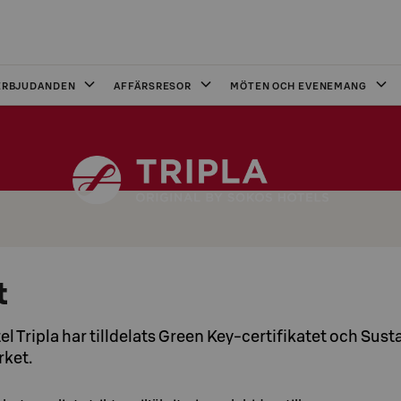
ERBJUDANDEN
AFFÄRSRESOR
MÖTEN OCH EVENEMANG
t
l Tripla har tilldelats Green Key-certifikatet och Sust
rket.