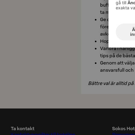
buffén är full a
ta mer om du fo
Ge och upplev gå
föredra presen
avkoppling.
Hoppa på en cyke
Vandra i närlig
tips på de bäst
Genom att välja
ansvarsfull och 
Bättre val är alltid på 
Ta kontakt
Sokos Hot
Kontaktuppgifter till hotellen
Prenumere