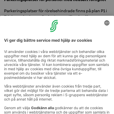
Parkeringsplatser för rörelsehindrade finns på plan P1 i
Tripla-parkeringen. Parkeringsavgiften beräknas som
all parkering på Triplas parkering. Från våning P1 tar man
sig bekvämt till receptionen på plan 4 med hjälp av
hotellets egna parkeringshissar.
Ta kontakt
Kontaktuppgifter till hotellen
Kontaktuppgifter till kundservice
›
Feedback
Ge feedback
Sokos Hotels nyhetsbrev
Utmärkelser och certifikat
Prenumerera på vårt
nyhetsbrev
Du får Sokos Hotellens senaste