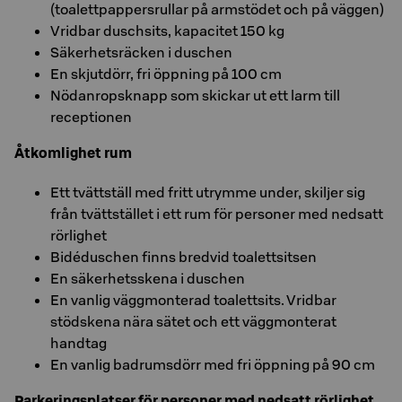
(toalettpappersrullar på armstödet och på väggen)
Vridbar duschsits, kapacitet 150 kg
Säkerhetsräcken i duschen
En skjutdörr, fri öppning på 100 cm
Nödanropsknapp som skickar ut ett larm till
receptionen
Åtkomlighet rum
Ett tvättställ med fritt utrymme under, skiljer sig
från tvättstället i ett rum för personer med nedsatt
rörlighet
Bidéduschen finns bredvid toalettsitsen
En säkerhetsskena i duschen
En vanlig väggmonterad toalettsits. Vridbar
stödskena nära sätet och ett väggmonterat
handtag
En vanlig badrumsdörr med fri öppning på 90 cm
Parkeringsplatser för personer med nedsatt rörlighet