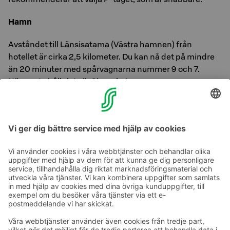
Hamn
Avståndet till Länsisatama (Västra hamnen) från
hotellet är cirka 2,5 kilometer. Du kan nå det på mindre
än 20 minuter med spårvagnarna nummer 9 och 7.
Närmaste hållplats är Simonkatu.
Avståndet till Olympia Terminal är cirka 2,3 kilometer,
och du kan nå det på cirka 20 minuter med
spårvagnarna 2 och 3.
Ta kontakt
Kontaktuppgifter till hotellen
Kontaktuppgifter till kundservice
›
Feedback