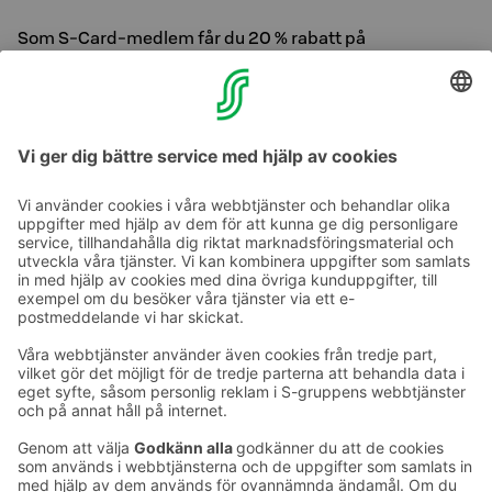
Som S-Card-medlem får du 20 % rabatt på
vuxenbiljetten fram till den 6 september. Du löser in
förmånen genom att visa ditt S-Card i biljettkassan.
Se öppettider och ta del av programmet >>
Ta kontakt
Kontaktuppgifter till hotellen
Kontaktuppgifter till kundservice
›
Feedback
Ge feedback
Sokos Hotels nyhetsbrev
Utmärkelser och certifikat
Prenumerera på vårt
nyhetsbrev
Du får Sokos Hotellens senaste