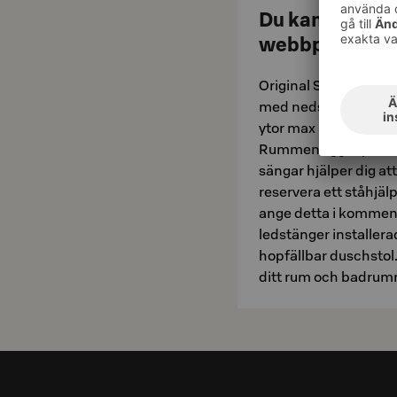
Du kan boka ett
webbplats!
Original Sokos Hotel
med nedsatt rörlighet
ytor max 80 cm höga
Rummen ligger precis
sängar hjälper dig a
reservera ett ståhjälp
ange detta i komment
ledstänger installer
hopfällbar duschstol.
ditt rum och badrum