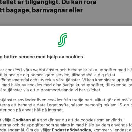
ellet är tillgängligt. Du kan röra
itt bagage, barnvagnar eller
nglig dygnet runt. Mellan 13:00 och 21:00,
er i receptionen!
kioskers skärm är tillgänglig (80-100 cm hög)
an i receptionen.
för att komma till vår restaurang genom att
2!
röskel (2,5 cm) vid poolen och mötesrummen.
r 90 cm höga. Vår personal hjälper dig gärna
jligt att komma till gymmet.