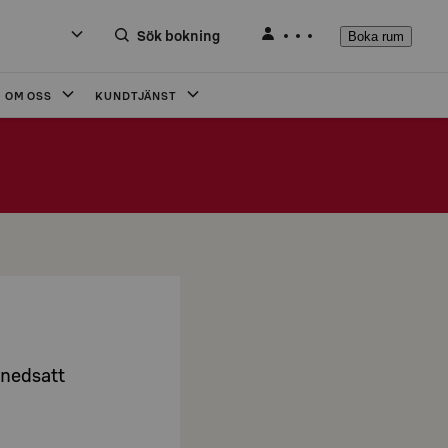
Sök bokning
Boka rum
OM OSS
KUNDTJÄNST
 nedsatt