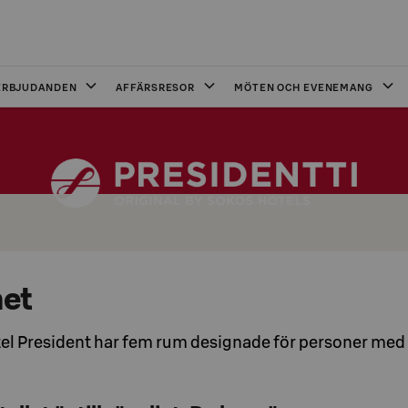
ERBJUDANDEN
AFFÄRSRESOR
MÖTEN OCH EVENEMANG
het
tel President har fem rum designade för personer med