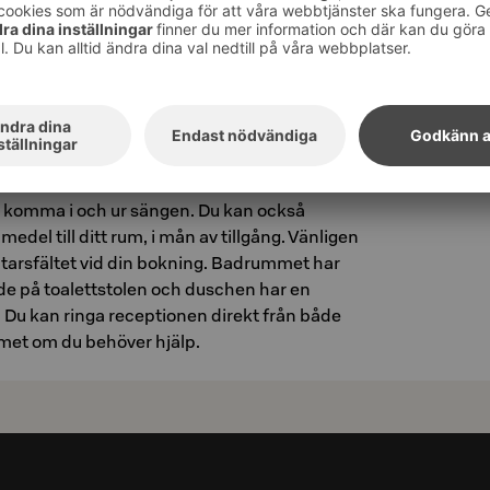
 tillgängligt rum direkt på vår
 President har fem rum avsedda för personer
. I våra tillgänglighetsanpassade rum är alla
 och dörröppningarna är 90 cm breda.
 bredvid hissen. Två motoriserade Famillon-
tt komma i och ur sängen. Du kan också
medel till ditt rum, i mån av tillgång. Vänligen
arsfältet vid din bokning. Badrummet har
ade på toalettstolen och duschen har en
 Du kan ringa receptionen direkt från både
met om du behöver hjälp.