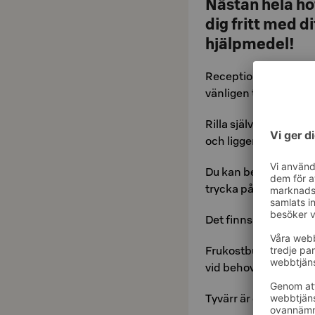
Nästan hela hot
dig fritt med d
hjälpmedel!
Receptionen är tillgä
vänligen ta ett numm
Rilla självbetjänings
och ligger nära trapp
Du kan beställa hiss 
trycka på hissknapp 
Det finns en liten t
Frukostbufféborden ä
vid behov.
Tyvärr är det inte mö