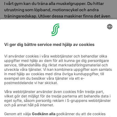
I vårt gym kan du träna alla muskelgrupper. Du hittar
utrustning som löpband, motionscykel och andra
träningsredskap. Utöver dessa maskiner finns det även
träningsmattor, handvikter och ett par kettlebells.
Öppettider:
Mån–sön: 6:00–22:00
Ta kontakt
Kontaktuppgifter till hotellen
Kontaktuppgifter till kundservice
›
Feedback
Ge feedback
Sokos Hotels nyhetsbrev
Utmärkelser och certifikat
Prenumerera på vårt
nyhetsbrev