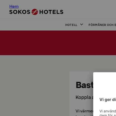
Hem
HOTELL
FÖRMÅNER OCH 
Bastu
Koppla av i Tapiol
Vi värmer bastun för 