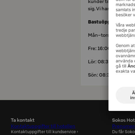
kunder tillgång till e
sig. Vi har två bastur
Bastuöppettider:
Mån–tors: 17:00–21
Fre: 16:00–18:30
Lör: 08:30–10:30 o
Sön: 08:30–10:30 o
Ta kontakt
Sokos Hot
Kontaktuppgifter till hotellen
Prenumere
Kontaktuppgifter till kundservice
›
Du får Soko