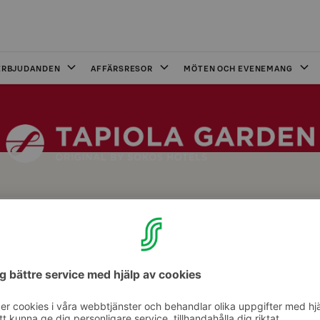
ERBJUDANDEN
AFFÄRSRESOR
MÖTEN OCH EVENEMANG
a Gardens bastuns milda ånga!
våra kunder varje kväll. Förutom bastun har