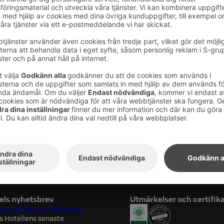
n simbassäng och en terrass för att svalka av
, en för kvinnor och en för män.
:00
ch 16:00–18:30
ch 17:00–21:00
els nyhetsbrev
Utmärkelser och certifik
ra på vårt nyhetsbrev
s Hotellens senaste