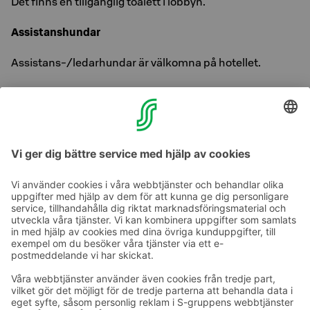
Det finns en tillgänglig toalett i lobbyn.
Assistanshundar
Assistans-/ledarhundar är välkomna på hotellet.
Parkering
I parkeringshuset finns parkeringsplatser avsedda för
rörelsehindrade. Parkering är avgiftsbelagd.
Ta kontakt
Kontaktuppgifter till hotellen
Kontaktuppgifter till kundservice
›
Feedback
Ge feedback