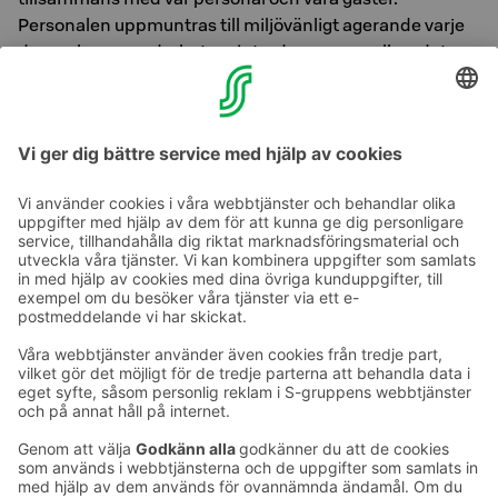
Personalen uppmuntras till miljövänligt agerande varje
dag, och nya medarbetare introduceras regelbundet.
Vårt mål är att ansvarstagande ska synas i hotellet
genom konkreta handlingar och vardagliga rutiner."
Läs mer om STF-märkningen >>
Ta kontakt
Kontaktuppgifter till hotellen
Kontaktuppgifter till kundservice
›
Feedback
Ge feedback
Sokos Hotels nyhetsbrev
Utmärkelser och certifikat
Prenumerera på vårt
nyhetsbrev
Du får Sokos Hotellens senaste
förmåner och nyheter till din e-