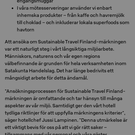
engångsmuggar
I våra mötesserveringar använder vi enbart
inhemska produkter – från kaffe och havremjölk
till choklad – och inkluderar lokala superfoods som
havtorn
Att ansöka om Sustainable Travel Finland-märkningen
var ett naturligt steg i vårt långsiktiga miljöarbete.
Människors, naturens och vår egen regions
välbefinnande är grunden för hela verksamheten inom
Satakunta Handelslag. Det har länge bedrivits ett
mångsidigt arbete för detta ändamål.
"Ansökningsprocessen för Sustainable Travel Finland-
märkningen är omfattande och tar hänsyn till många
aspekter av vår miljö. Samtidigt ger den vårt hotell
tydliga riktlinjer för att uppfylla märkningens kriterier",
säger hotellchef Jussi Lampinen. "Denna utmärkelse är
ett viktigt bevis för oss på att vi gör rätt saker –
tillsammans med vår personal och våra gäster.