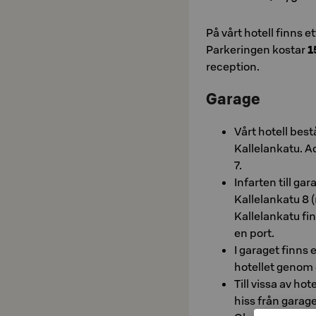
På vårt hotell finns e
Parkeringen kostar
1
reception.
Garage
Vårt hotell bes
Kallelankatu. A
7.
Infarten till ga
Kallelankatu 8 
Kallelankatu fi
en port.
I garaget finns 
hotellet genom 
Till vissa av ho
hiss från garage