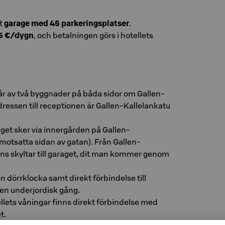
tt
garage med 45 parkeringsplatser
.
5 €/dygn
, och betalningen görs i hotellets
tår av två byggnader på båda sidor om Gallen-
dressen till receptionen är Gallen-Kallelankatu
raget sker via innergården på Gallen-
(motsatta sidan av gatan). Från Gallen-
nns skyltar till garaget, dit man kommer genom
en dörrklocka samt direkt förbindelse till
en underjordisk gång.
tellets våningar finns direkt förbindelse med
t.