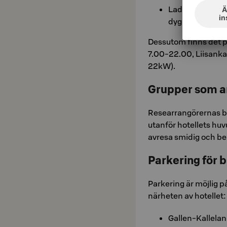
Laddningspunkter
dygnet runt.
Dessutom finns det p
7.00-22.00, Liisanka
22kW).
Grupper som a
Researrangörernas b
utanför hotellets hu
avresa smidig och b
Parkering för 
Parkering är möjlig på
närheten av hotellet:
Gallen-Kallelan