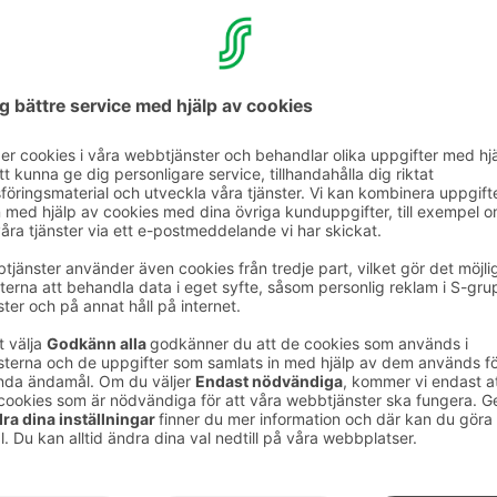
otellet inte har utomhusparkeringsområde,
ör hotellgäster är möjlig i garaget.
la höjd är 2,3 meter.
t förhandsbokning för parkering.
ringsplatser är fulla, finns det
ärheten av hotellet till exempel
vid kanterna av
vid Raatihuoneenpuisto
, där det finns både
ars parkeringsplatser och avgiftsbelagda
s mer om gatuparkering i Björneborgs
er för elbilar
dningspunkter för elbilar
(Type 2, 22kW).
rna finns direkt till höger om körrampen.
höver du din egen laddningskabel (Type 2)
din telefon, där du hittar aktuell prislista och
n betala laddningen.