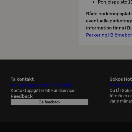
Pohjoispuisto 1
Båda parkeringsplats
eventuella parkerings
information finns i 
Parkering i Björnebo
Ta kontakt
Sokos Hot
Kontaktuppgifter till hotellen
Prenumere
Kontaktuppgifter till kundservice
›
Du får Soko
Feedback
förmåner oc
varje måna
Ge feedback