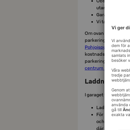
Observera att h
utan parkering f
Garagets maxima
Vi tar inte emo
Om ovan nämnda parke
parkeringsplatser i n
Pohjoispuisto
och
kostnadsfria 24-timm
parkeringsplatser.
Lä
centrum här.
Laddningspunkt
I garaget finns
10 lad
Laddningspunkte
För laddning be
och ABC-mobil i 
där du också ka