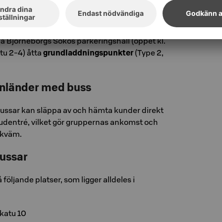
na för elbilar är tillgängliga för hotellgäster
å Björneborgs Sokos parkeringshall (öppet kl.
tu 2-4) åtta
grundladdningspunkter
(Type 2,
nländer med buss
ussar kan släppa av och hämta kunder direkt
vudentré, vilket gör gruppernas ankomst och
ekväm.
bussar
 följande platser, som ligger alldeles i
katu 10