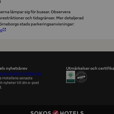
3
erna lämpar sig för bussar. Observera
restriktioner och tidsgränser. Mer detaljerad
Björneborgs stads parkeringsanvisningar:
rg
els nyhetsbrev
Utmärkelser och certifik
ra på vårt nyhetsbrev
s Hotellens senaste
h nyheter till din e-post
d.