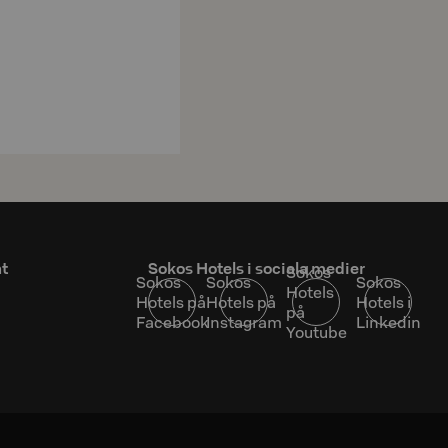
at
Sokos Hotels i sociala medier
Sokos
Sokos
Sokos
Sokos
Hotels
Hotels på
Hotels på
Hotels i
på
Facebook
Instagram
Linkedin
Youtube