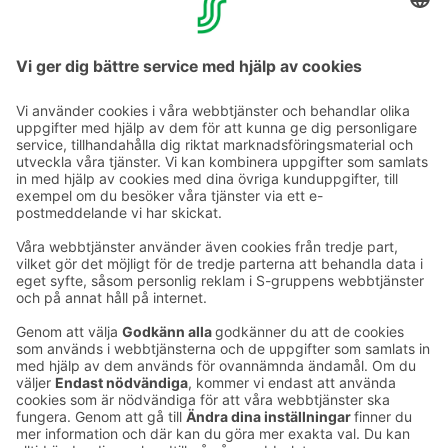
vi hjälper dig gärna!
Läs mer om miljömärkningen Green Key >>
Ta kontakt
Kontaktuppgifter till hotellen
Kontaktuppgifter till kundservice
›
Feedback
Ge feedback
Sokos Hotels nyhetsbrev
Utmärkelser och certifikat
Prenumerera på vårt
nyhetsbrev
Du får Sokos Hotellens senaste
förmåner och nyheter till din e-
post varje månad.
Sokos Hotels i sociala medier
Sokos
Sokos
Sokos
Sokos
Hotels
Hotels på
Hotels på
Hotels i