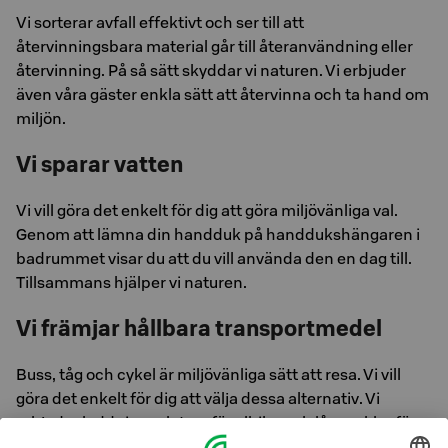
Vi sorterar avfall effektivt och ser till att
återvinningsbara material går till återanvändning eller
återvinning. På så sätt skyddar vi naturen. Vi erbjuder
även våra gäster enkla sätt att återvinna och ta hand om
miljön.
Vi sparar vatten
Vi vill göra det enkelt för dig att göra miljövänliga val.
Genom att lämna din handduk på handdukshängaren i
badrummet visar du att du vill använda den en dag till.
Tillsammans hjälper vi naturen.
Vi främjar hållbara transportmedel
Buss, tåg och cykel är miljövänliga sätt att resa. Vi vill
göra det enkelt för dig att välja dessa alternativ. Vi
erbjuder laddningsplatser för elbilar och lånecyklar för
att ta dig runt i närområdet. Fråga gärna i receptionen –