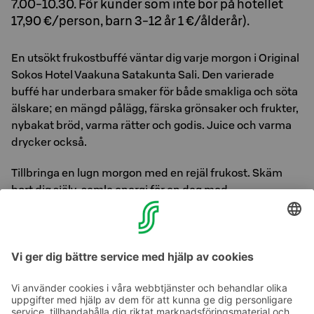
7.00-10.30. För kunder som inte bor på hotellet
17,90 €/person, barn 3-12 år 1 €/ålderår).
En utsökt frukostbuffé väntar dig varje morgon i Original
Sokos Hotel Vaakuna Satakunta Sali. Den varierade
buffé har underbara smaker för både smakliga och söta
älskare; en mängd pålägg, färska grönsaker och frukter,
nybakat bröd, varma rätter och godis. Juice och varma
drycker också.
Tillbringa en lugn morgon med en rejäl frukost. Skäm
bort dig själv, samla energi för en dag med
shoppingturer eller strömma in i ett affärsmöte.
Observera att den sista frukosten är den mest
trafikerade. Om du vill njuta av din frukost i lugn,
vänligen anlända i tid.