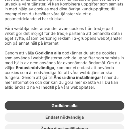
Ta kontakt
Kontaktuppgifter till hotellen
Kontaktuppgifter till kundservice
›
Feedback
Ge feedback
Sokos Hotels nyhetsbrev
Utmärkelser och certifikat
Prenumerera på vårt
nyhetsbrev
Du får Sokos Hotellens senaste
förmåner och nyheter till din e-
post varje månad.
Sokos Hotels i sociala medier
Sokos
Sokos
Sokos
Sokos
Hotels
Hotels på
Hotels på
Hotels i
på
Facebook
Instagram
Linkedin
Youtube
Tillgänglighetsutlåtanden
Bokningsvillkor
Användarvillkor
Dataskydd