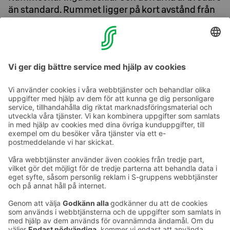
än standard. Rummet ligger på kort avstånd från
receptionen.
Rummet är av Superior-klass, men om du behöver det
för garanterad hinderfrihet erbjuder vi dig rummet till
priset av ett rum av Standard-klass.
Ta kontakt
Kontaktuppgifter till hotellen
Kontaktuppgifter till kundservice
›
Feedback
Ge feedback
Sokos Hotels nyhetsbrev
Utmärkelser och certifikat
Prenumerera på vårt
nyhetsbrev
Du får Sokos Hotellens senaste