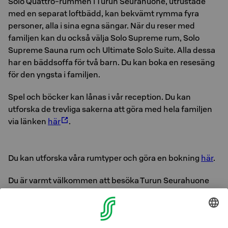
Solo Quattro-rummen i Turun Seurahuone, utrustade
med en separat loftbädd, kan bekvämt rymma fyra
personer, alla i sina egna sängar. När du reser med
familjen kan du också välja Solo Supreme rum, Solo
Supreme Sauna rum och Ultimate Solo Suite. Alla dessa
har en bäddsoffa för två barn. Du kan boka en resesäng
för den yngsta i familjen.
Spel och böcker kan lånas i vår reception. Du kan
utforska de trevliga sakerna att göra med hela familjen
via länken
här
.
Du kan utforska våra rumtyper och göra en bokning
här
.
Du är varmt välkommen att besöka Turun Seurahuone
med barn!
Ditt favorithotell i Åbo,