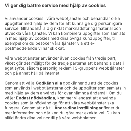
Solo Sokos Hotel Turun Seurahuone, Turku
Ta kontakt
Kontaktuppgifter till hotellen
Kontaktuppgifter till kundservice
›
Feedback
Ge feedback
Sokos Hotels nyhetsbrev
Utmärkelser och certifikat
Prenumerera på vårt
nyhetsbrev
Du får Sokos Hotellens senaste
förmåner och nyheter till din e-
post varje månad.
Sokos Hotels i sociala medier
Sokos
Sokos
Sokos
Sokos
Hotels
Hotels på
Hotels på
Hotels i
på
Facebook
Instagram
Linkedin
Youtube