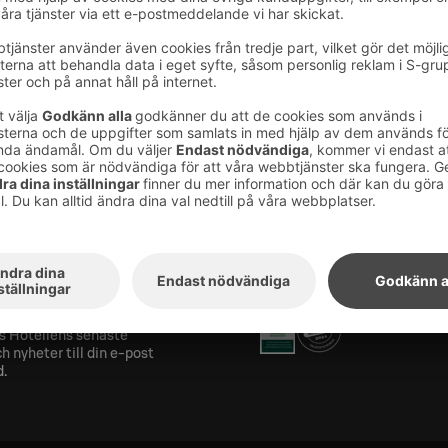
els nyhetsbrev
Utmärkelser och certifik
ra på vårt nyhetsbrev
s Hotellens senaste
h nyheter till din e-post
d.