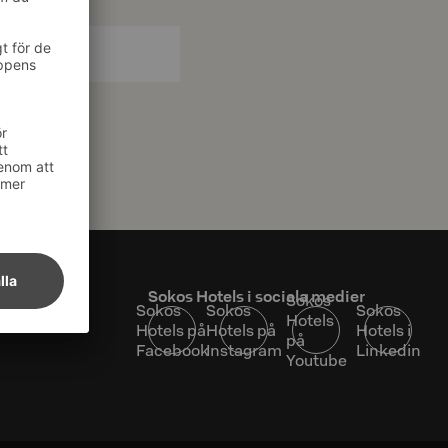
at
Sokos Hotels i sociala medier
Sokos
Sokos
Sokos
Sokos
Hotels
Hotels på
Hotels på
Hotels i
på
Facebook
Instagram
Linkedin
Youtube