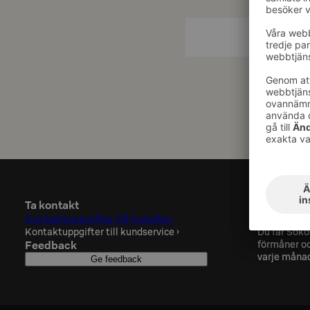
Ta kontakt
Sokos Hot
Kontaktuppgifter till hotellen
Prenumere
Kontaktuppgifter till kundservice
›
Du får Soko
Feedback
förmåner oc
varje måna
Ge feedback