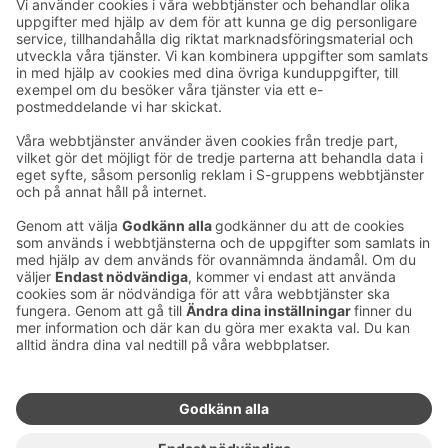
Ta kontakt
Kontaktuppgifter till hotellen
Kontaktuppgifter till kundservice
›
Feedback
Ge feedback
Sokos Hotels nyhetsbrev
Utmärkelser och certifikat
Prenumerera på vårt
nyhetsbrev
Du får Sokos Hotellens senaste
förmåner och nyheter till din e-
post varje månad.
Sokos Hotels i sociala medier
Sokos
Sokos
Sokos
Sokos
Hotels
Hotels på
Hotels på
Hotels i
på
Facebook
Instagram
Linkedin
Youtube