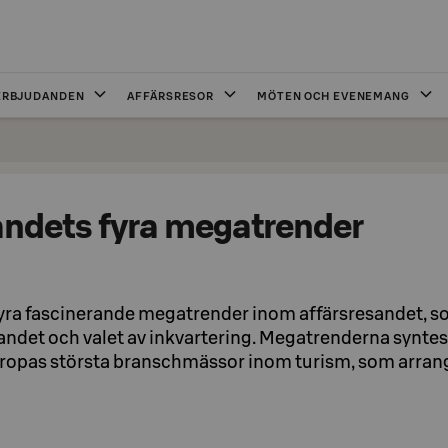
ERBJUDANDEN
AFFÄRSRESOR
MÖTEN OCH EVENEMANG
andets fyra megatrender
 fyra fascinerande megatrender inom affärsresandet, so
andet och valet av inkvartering. Megatrenderna synte
Europas största branschmässor inom turism, som arran