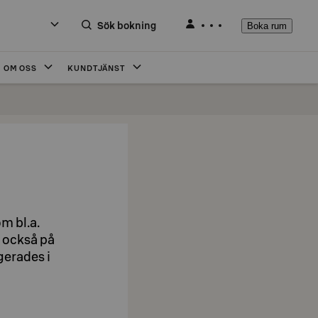
Sök bokning
Boka rum
OM OSS
KUNDTJÄNST
m bl.a.
s också på
gerades i