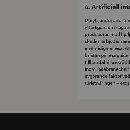
4. Artificiell 
Utnyttjandet av artifi
ytterligare en megatr
produceras med hjälp a
skeden erbjuder rese
en smidigare resa. AI 
bristen på reseguide
tillhandahålla skrädd
inom resebranschen ka
avgörande faktor vad 
turistnäringen – ett a