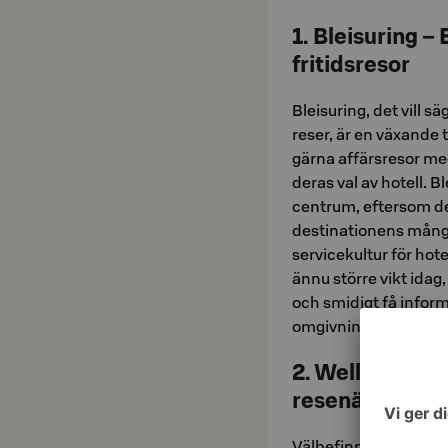
1. Bleisuring –
fritidsresor
Bleisuring, det vill 
reser, är en växande
gärna affärsresor med
deras val av hotell. 
centrum, eftersom de
destinationens mång
servicekultur för hot
ännu större vikt idag
och smidigt få infor
omgivningar och tren
2. Wellness – t
resenärerna
Välbefinnande och hä