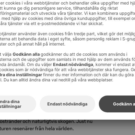
ck vare sin närhet till naturen erbjuder Finland
den här typen av resande. Resenärerna vill
 välbefinnande, och hotellen kan svara på
 erbjuda tjänster av hög kvalitet och
ppling och njutningsfyllda upplevelser.
närhet till naturen
e hälsoturismen har tystnad och närhet till
 trendiga faktorer vid valet av resmål.
världen rykte om sig att vara en hållbar, lugn
för är det just tystnad som lockar turister?
er från bullriga och myllrande internationella
elsingfors som en lugn och fridfull stad – i
övriga största städer. Dessutom erbjuder
rdelar såsom enkel och snabb tillgång till
östränder och naturligtvis skogen. Just nu
turen resenärer från hela världen.