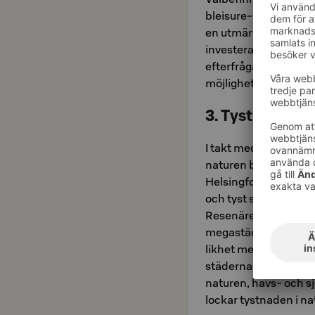
bleisure-resandet. Ta
en utmärkt miljö för 
investera i sitt eget
efterfrågan genom att
möjligheter till avko
3. Tystnad och 
I takt med den växand
naturen blivit mycket
Helsingfors har ute i 
och tyst stad. Men var
Resenärer som anländ
megastäder upplever H
likhet med Finlands 
städerna i Finland fö
naturen, havs- och sj
lockar tystnaden i na