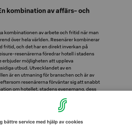
 En kombination av affärs- och
säga kombinationen av arbete och fritid när man
 trend över hela världen. Resenärer kombinerar
 fritid, och det har en direkt inverkan på
Bleisure-resenärerna föredrar hotell i stadens
 erbjuder möjligheten att uppleva
sidiga utbud. Utvecklandet av en
ellen är en utmaning för branschen och är av
, eftersom resenärerna förväntar sig att snabbt
mation om hotellet, stadens evenemang, dess
diga restauranger.
rendigt även bland bleisure-
lsoturism är starkt växande trender inom