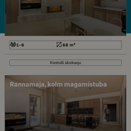
1-6
68 m²
Kontrolli üksikasju
Rannamaja, kolm magamistuba