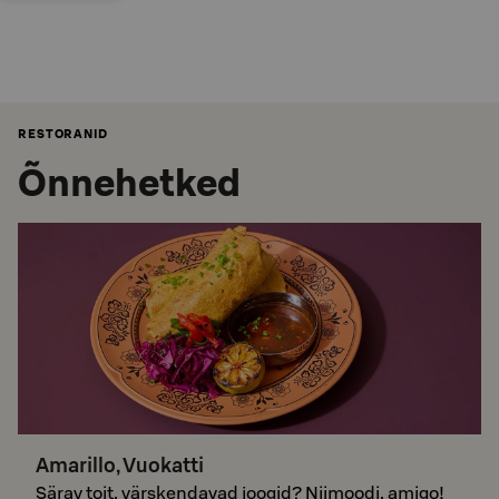
RESTORANID
Õnnehetked
Amarillo, Vuokatti
Särav toit, värskendavad joogid? Niimoodi, amigo!