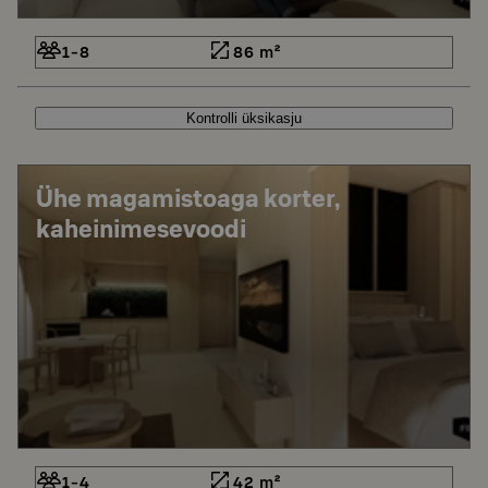
1-8
86 m²
Kontrolli üksikasju
Ühe magamistoaga korter,
kaheinimesevoodi
1-4
42 m²