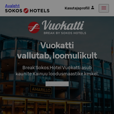
Avaleht
Kasutajaprofiil
Vuokatti

vallutab, loomulikult
Break Sokos Hotel Vuokatti asub

kaunite Kainuu loodusmaastike keskel.
Broneeri tuba