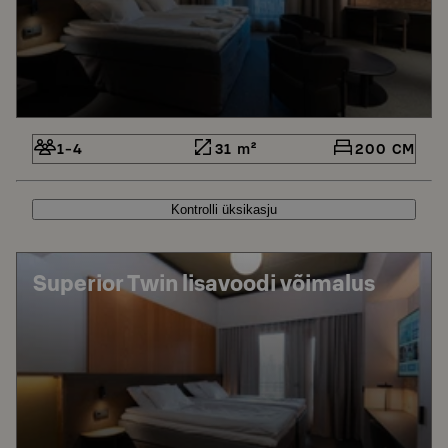
1-4
31 m²
200 CM
Kontrolli üksikasju
Superior Twin lisavoodi võimalus