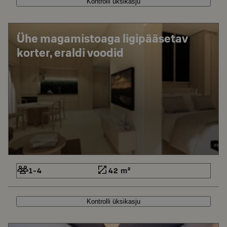
Kontrolli üksikasju
Ühe magamistoaga ligipääsetav
korter, eraldi voodid
1-4
42 m²
Kontrolli üksikasju