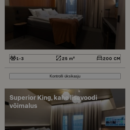
1-3
25 m²
200 CM
Kontrolli üksikasju
Superior King, kahe lisavoodi
võimalus