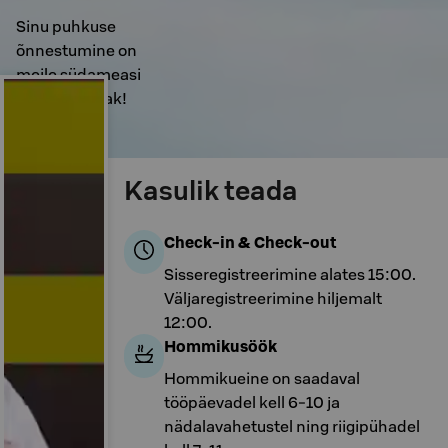
Sinu puhkuse
õnnestumine on
meile südameasi
– Take a Break!
Kasulik teada
Check-in & Check-out
Sisseregistreerimine alates 15:00.
Väljaregistreerimine hiljemalt
12:00.
Hommikusöök
Hommikueine on saadaval
tööpäevadel kell 6-10 ja
nädalavahetustel ning riigipühadel