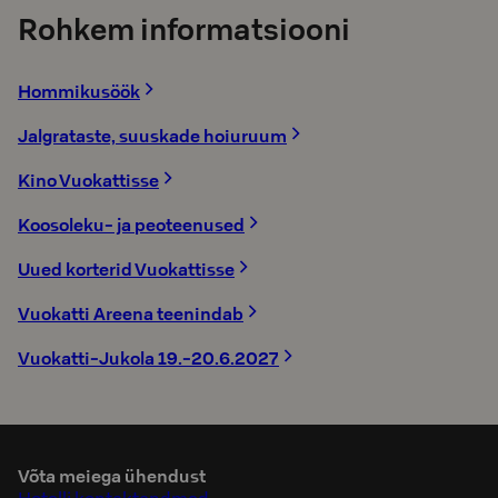
Rohkem informatsiooni
Hommikusöök
Jalgrataste, suuskade hoiuruum
Kino Vuokattisse
Koosoleku- ja peoteenused
Uued korterid Vuokattisse
Vuokatti Areena teenindab
Vuokatti-Jukola 19.-20.6.2027
Võta meiega ühendust