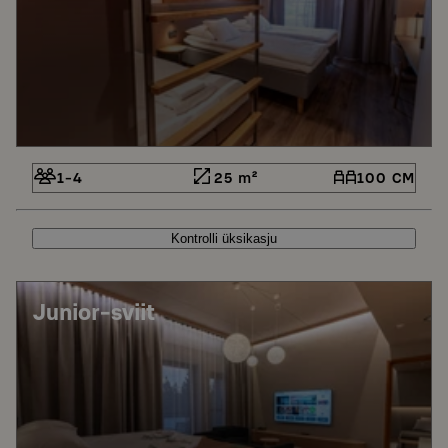
1-4
25 m²
100 CM
Kontrolli üksikasju
Junior-sviit