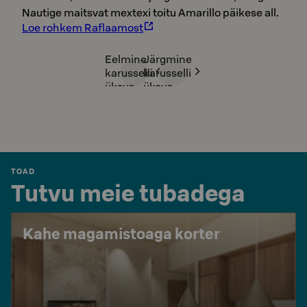
Nautige maitsvat mextexi toitu Amarillo päikese all.
Loe rohkem Raflaamost
Eelmine
Järgmine
karusselli
karusselli
üksus
üksus
TOAD
Tutvu meie tubadega
Kahe magamistoaga korter