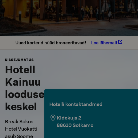
Uued korterid nüüd broneeritavad!
Loe lähemalt
SISSEJUHATUS
Hotell
Kainuu
looduse
keskel
Hotelli kontaktandmed
Kidekuja 2
Break Sokos
88610
Sotkamo
Hotel Vuokatti
asub Soome