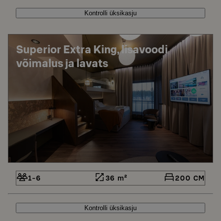
Kontrolli üksikasju
Superior Extra King, lisavoodi
võimalus ja lavats
1-6
36 m²
200 CM
Kontrolli üksikasju