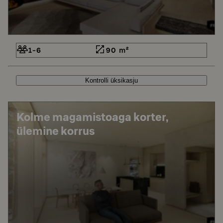
1-6
90 m²
Kontrolli üksikasju
Kolme magamistoaga korter,
ülemine korrus