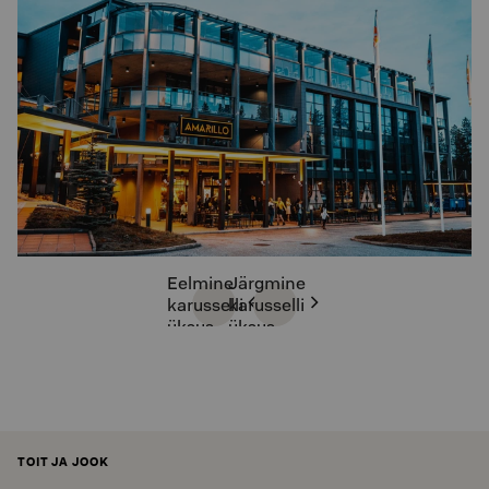
Eelmine
Järgmine
karusselli
karusselli
üksus
üksus
TOIT JA JOOK