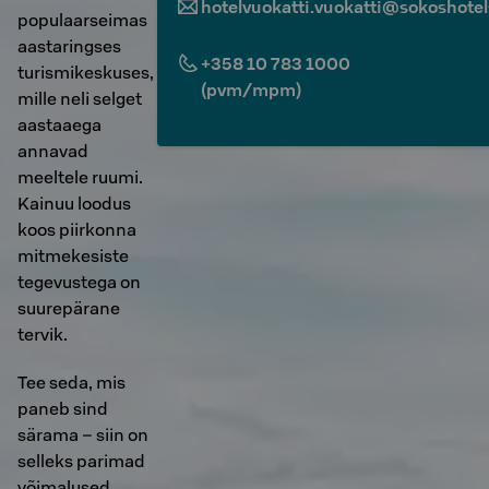
hotelvuokatti.vuokatti@sokoshotels
populaarseimas
aastaringses
+358 10 783 1000
turismikeskuses,
(pvm/mpm)
mille neli selget
aastaaega
annavad
meeltele ruumi.
Kainuu loodus
koos piirkonna
mitmekesiste
tegevustega on
suurepärane
tervik.
Tee seda, mis
paneb sind
särama – siin on
selleks parimad
võimalused.