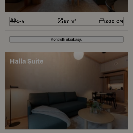
1-4
57 m²
200 CM
Kontrolli üksikasju
Halla Suite