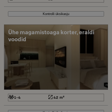
Kontrolli üksikasju
Ühe magamistoaga korter, eraldi
voodid
1-4
42 m²