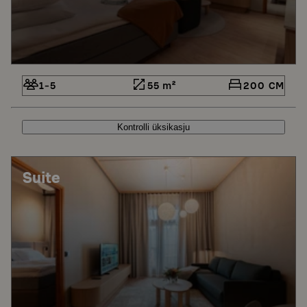
1-5
55 m²
200 CM
Kontrolli üksikasju
Suite