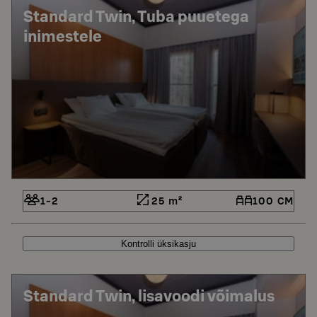
Standard Twin, Tuba puuetega
inimestele
1-2
25 m²
100 CM
Kontrolli üksikasju
Standard Twin, lisavoodi võimalus