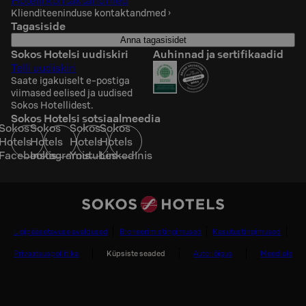
Hotelli kontaktandmed
Klienditeeninduse kontaktandmed
›
Tagasiside
Anna tagasisidet
Sokos Hotelsi uudiskiri
Auhinnad ja sertifikaadid
Telli uudiskiri
Saate igakuiselt e-postiga
viimased eelised ja uudised
Sokos Hotellidest.
Sokos Hotelsi sotsiaalmeedia
Sokos
Sokos
Sokos
Sokos
Hotels
Hotels
Hotels
Hotels
Facebookis
Instagramis
Youtubes
LinkedInis
Ligipääsetavuse avaldused
Broneerimistingimused
Kasutustingimused
Privaatsuspoliitika
Küpsiste seaded
Autoriõigus
Meediale