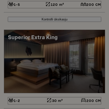
1-5
120 m²
200 CM
Kontrolli üksikasju
Superior Extra King
1-2
30 m²
200 CM