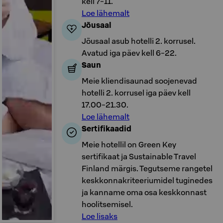
kell 7-11.
Loe lähemalt
Jõusaal
Jõusaal asub hotelli 2. korrusel.
Avatud iga päev kell 6-22.
Saun
Meie kliendisaunad soojenevad
hotelli 2. korrusel iga päev kell
17.00-21.30.
Loe lähemalt
Sertifikaadid
Meie hotellil on Green Key
sertifikaat ja Sustainable Travel
Finland märgis. Tegutseme rangetel
keskkonnakriteeriumidel tuginedes
ja kanname oma osa keskkonnast
hoolitsemisel.
Loe lisaks