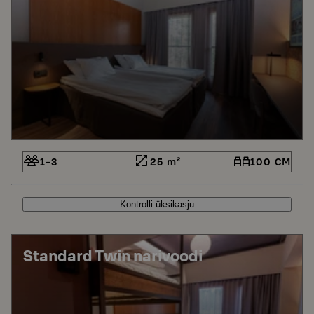
1-3
25 m²
100 CM
Kontrolli üksikasju
Standard Twin narivoodi