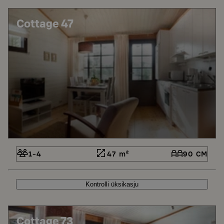
Cottage 47
1-4
47 m²
90 CM
Kontrolli üksikasju
Cottage 73