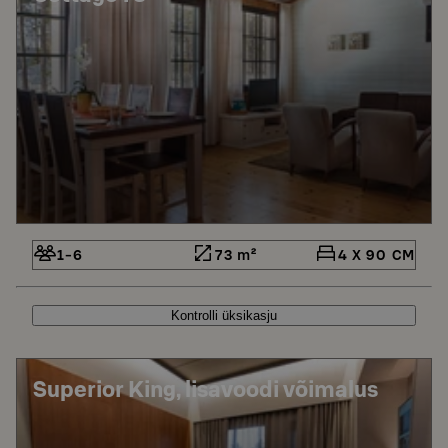
1-6
73 m²
4 X 90 CM
Kontrolli üksikasju
Superior King, lisavoodi võimalus