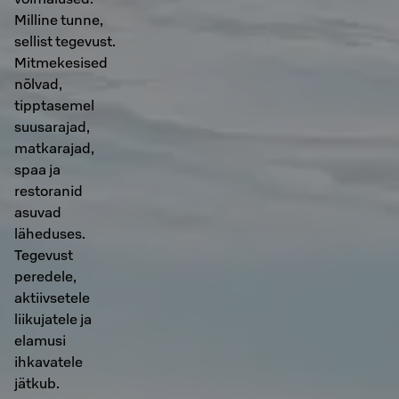
Milline tunne,
sellist tegevust.
Mitmekesised
nõlvad,
tipptasemel
suusarajad,
matkarajad,
spaa ja
restoranid
asuvad
läheduses.
Tegevust
peredele,
aktiivsetele
liikujatele ja
elamusi
ihkavatele
jätkub.