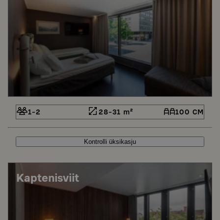
1-2
28-31 m²
100 CM
Kontrolli üksikasju
Kaptenisviit