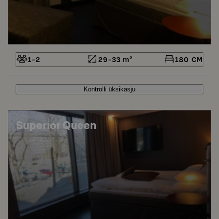
1-2
29-33 m²
180 CM
Kontrolli üksikasju
Superior Queen