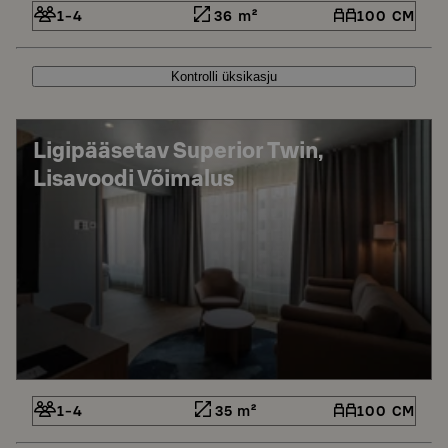
1-4
36 m²
100 CM
Kontrolli üksikasju
Ligipääsetav Superior Twin,
Lisavoodi Võimalus
1-4
35 m²
100 CM