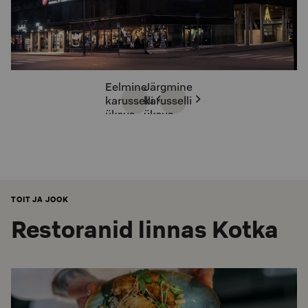
Eelmine
Järgmine
karusselli
karusselli
üksus
üksus
TOIT JA JOOK
Restoranid linnas Kotka