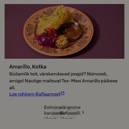
Amarillo, Kotka
Südamlik toit, värskendavad joogid? Niimoodi,
amigo! Nautige maitsvat Tex-Mexi Amarillo päikese
all.
Loe rohkem Raflaamost
Eelmine
Järgmine
karusselli
karusselli
üksus
üksus