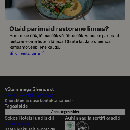
Otsid parimaid restorane linnas?
Hommikusöök, lõunasöök või õhtusöök. Vaadake parimaid
restorane oma hotelli lähedal! Saate lauda broneerida
Raflaamo veebilehe kaudu.
Sirvi restorane
Võta meiega ühendust
Hotelli kontaktandmed
Klienditeeninduse kontaktandmed
›
Tagasiside
Anna tagasisidet
Sokos Hotelsi uudiskiri
Auhinnad ja sertifikaadid
Telli uudiskiri
Saate igakuiselt e-postiga