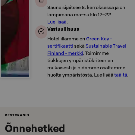
Sauna sijaitsee 8. kerroksessa ja on
lämpimänä ma–su klo 17–22.
Lue lisää
.
Vastuullisuus
Hotellillamme on
Green Key -
sertifikaatti
sekä
Sustainable Travel
Finland -merkki
. Toimimme
tiukkojen ympäristökriteerien
mukaisesti ja pidämme osaltamme
huolta ympäristöstä. Lue lisää
täältä
.
RESTORANID
Õnnehetked