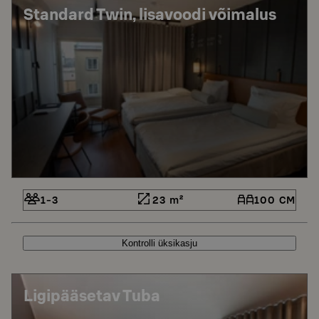
Standard Twin, lisavoodi võimalus
1-3
23 m²
100 CM
Kontrolli üksikasju
Ligipääsetav Tuba