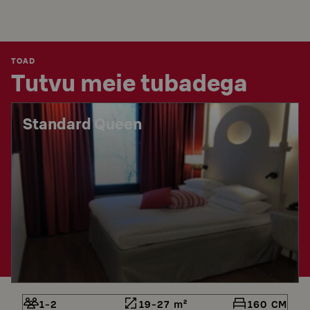
TOAD
Tutvu meie tubadega
Standard Queen
1-2
19-27 m²
160 CM