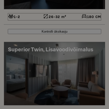
1-2
26-32 m²
180 CM
Kontrolli üksikasju
Superior Twin, Lisavoodivõimalus