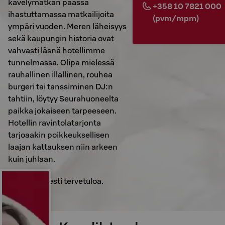
kävelymatkan päässä
+358 10 7821 000
ihastuttamassa matkailijoita
(pvm/mpm)
ympäri vuoden. Meren läheisyys
sekä kaupungin historia ovat
vahvasti läsnä hotellimme
tunnelmassa. Olipa mielessä
rauhallinen illallinen, rouhea
burgeri tai tanssiminen DJ:n
tahtiin, löytyy Seurahuoneelta
paikka jokaiseen tarpeeseen.
Hotellin ravintolatarjonta
tarjoaakin poikkeuksellisen
laajan kattauksen niin arkeen
kuin juhlaan.
Sydämellisesti tervetuloa.