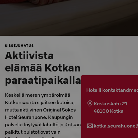
SISSEJUHATUS
Aktiivista
elämää Kotkan
paraatipaikalla
Hotelli kontaktandme
Keskellä meren ympäröimää
Kotkansaarta sijaitsee kotoisa,
Keskuskatu 21
mutta aktiivinen Original Sokos
48100
Kotka
Hotel Seurahuone. Kaupungin
palvelut löytyvät läheltä ja Kotkan
kotka.seurahuone@
palkitut puistot ovat vain