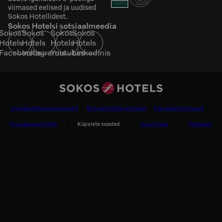
viimased eelised ja uudised
Sokos Hotellidest.
Sokos Hotelsi sotsiaalmeedia
Sokos
Sokos
Sokos
Sokos
Hotels
Hotels
Hotels
Hotels
Facebookis
Instagramis
Youtubes
LinkedInis
Ligipääsetavuse avaldused
Broneerimistingimused
Kasutustingimused
Privaatsuspoliitika
Küpsiste seaded
Autoriõigus
Meediale