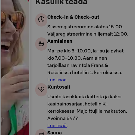
Kasulik teada
Check-in & Check-out
Sisseregistreerimine alates 15:00.
Väljaregistreerimine hiljemalt 12:00.
Aamiainen
Ma–pe klo 6–10.00, la–su ja pyhät
klo 7.00–10.30. Aamiainen
tarjoillaan ravintola Frans &
Rosaliessa hotellin 1. kerroksessa.
Lue lisää.
Kuntosali
Useita tasokkaita laitteita ja kaksi
käsipainosarjaa, hotellin K-
kerroksessa. Majoittujille maksuton.
Avoinna 24/7.
Lue lisää
.
Sauna