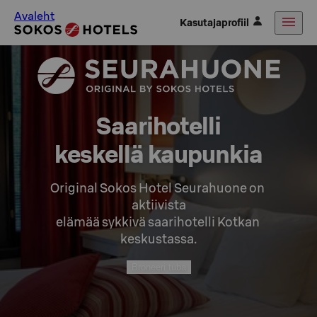
Avaleht
Kasutajaprofiil
Saarihotelli

keskellä kaupunkia
Original Sokos Hotel Seurahuone on 
aktiivista

elämää sykkivä saarihotelli Kotkan 
keskustassa.
Broneeri tuba