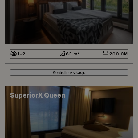
1-2
63 m²
200 CM
Kontrolli üksikasju
SuperiorX Queen