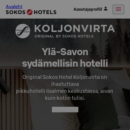
Avaleht
Kasutajaprofiil
Ylä-Savon

sydämellisin hotelli
Original Sokos Hotel Koljonvirta on 
ihastuttava

pikkuhotelli Iisalmen keskustassa, aivan 
kuin kotiin tulisi.
Broneeri tuba