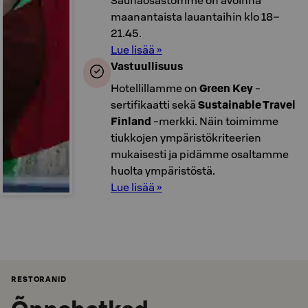
Saunaosastomme on avoinna
maanantaista lauantaihin klo 18–
21.45.
Lue lisää »
Vastuullisuus
Hotellillamme on
Green Key
-
sertifikaatti sekä
Sustainable Travel
Finland
-merkki. Näin toimimme
tiukkojen ympäristökriteerien
mukaisesti ja pidämme osaltamme
huolta ympäristöstä.
Lue lisää »
RESTORANID