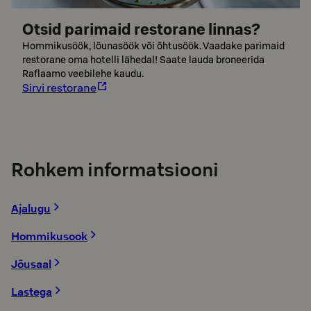
Otsid parimaid restorane linnas?
Hommikusöök, lõunasöök või õhtusöök. Vaadake parimaid
restorane oma hotelli lähedal! Saate lauda broneerida
Raflaamo veebilehe kaudu.
Sirvi restorane
Rohkem informatsiooni
Ajalugu
Hommikusook
Jõusaal
Lastega