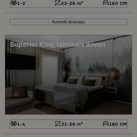
1-3
23-26 m²
160 CM
Kontrolli üksikasju
Superior King, lahtikäiv diivan
1-4
21-26 m²
180 CM