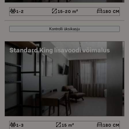
1-2
15-20 m²
180 CM
Kontrolli üksikasju
Standard King lisavoodi võimalus
1-3
15 m²
180 CM