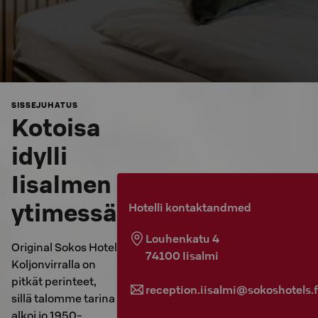
SISSEJUHATUS
Kotoisa
idylli
Iisalmen
ytimessä
Hotelli kontaktandmed
Louhenkatu 4
Original Sokos Hotel
74100
Iisalmi
Koljonvirralla on
pitkät perinteet,
reception.iisalmi@sokoshotels.f
sillä talomme tarina
alkoi jo 1950-