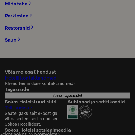
Mida teha
Parkimine
Restoranid
Saun
Võta meiega ühendust
Hotelli kontaktandmed
Klienditeeninduse kontaktandmed
›
Tagasiside
Anna tagasisidet
Sokos Hotelsi uudiskiri
Auhinnad ja sertifikaadid
Telli uudiskiri
Saate igakuiselt e-postiga
viimased eelised ja uudised
Sokos Hotellidest.
Sokos Hotelsi sotsiaalmeedia
Sokos
Sokos
Sokos
Sokos