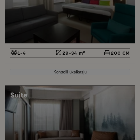
1-4
29-34 m²
200 CM
Kontrolli üksikasju
Suite