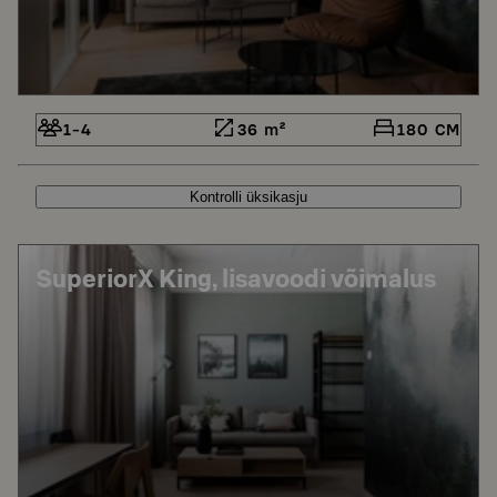
1-4
36 m²
180 CM
Kontrolli üksikasju
SuperiorX King, lisavoodi võimalus