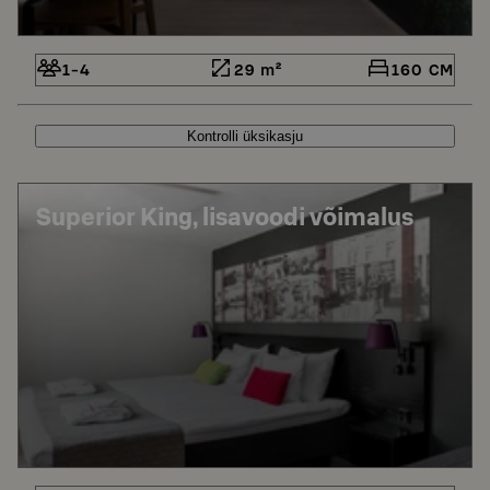
1-4
29 m²
160 CM
Kontrolli üksikasju
Superior King, lisavoodi võimalus