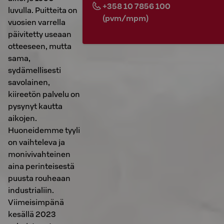
+358 10 7856 100
luvulla. Puitteita on
(pvm/mpm)
vuosien varrella
päivitetty useaan
otteeseen, mutta
sama,
sydämellisesti
savolainen,
kiireetön palvelu on
pysynyt kautta
aikojen.
Huoneidemme tyyli
on vaihteleva ja
monivivahteinen
aina perinteisestä
puusta rouheaan
industrialiin.
Viimeisimpänä
kesällä 2023