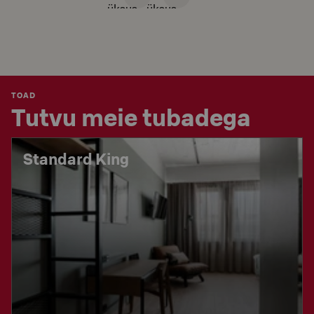
üksus
üksus
TOAD
Tutvu meie tubadega
Standard King