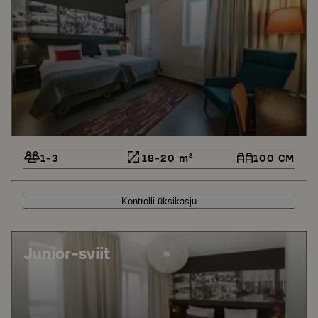
1-3
18-20 m²
100 CM
Kontrolli üksikasju
Junior-sviit