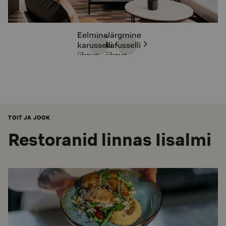
Eelmine
Järgmine
karusselli
karusselli
üksus
üksus
TOIT JA JOOK
Restoranid linnas Iisalmi