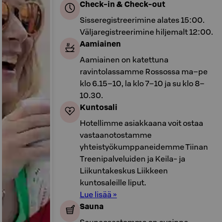
Check-in & Check-out
Sisseregistreerimine alates 15:00.
Väljaregistreerimine hiljemalt 12:00.
Aamiainen
Aamiainen on katettuna
ravintolassamme Rossossa ma–pe
klo 6.15–10, la klo 7–10 ja su klo 8–
10.30.
Kuntosali
Hotellimme asiakkaana voit ostaa
vastaanotostamme
yhteistyökumppaneidemme Tiinan
Treenipalveluiden ja Keila- ja
Liikuntakeskus Liikkeen
kuntosaleille liput.
Lue lisää »
Sauna