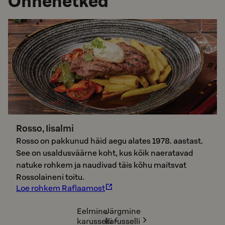
Õnnehetked
Rosso, Iisalmi
Rosso on pakkunud häid aegu alates 1978. aastast.
See on usaldusväärne koht, kus kõik naeratavad
natuke rohkem ja naudivad täis kõhu maitsvat
Rossolaineni toitu.
Loe rohkem Raflaamost
Eelmine
Järgmine
karusselli
karusselli