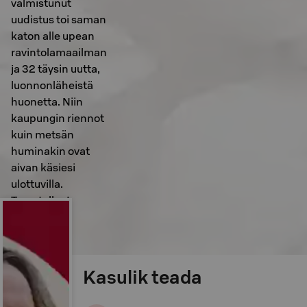
valmistunut
uudistus toi saman
katon alle upean
ravintolamaailman
ja 32 täysin uutta,
luonnonläheistä
huonetta. Niin
kaupungin riennot
kuin metsän
huminakin ovat
aivan käsiesi
ulottuvilla.
Tervetulloo!
Kasulik teada