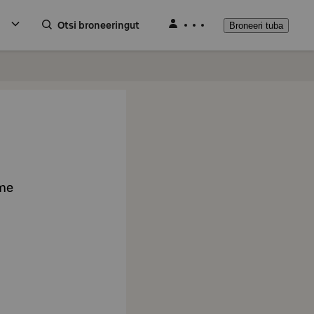
Otsi broneeringut
Broneeri tuba
ume