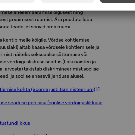
 inimese enesemääramise õigusest ning
sest ja vaimsest ruumist. Ära puuduta luba
anna teada, et soovid oma ruumi.
 kehtib meile kõigile. Võrdse kohtlemise
uuslaki) aitab kaasa võrdsele kohtlemisele ja
imist näiteks seksuaalse sättumuse või
lise võrdõiguslikkuse seadus (Laki naisten ja
a-arvosta) takistab diskrimineerimist soolise
eedi ja soolise eneseväljenduse alusel.
tlemise kohta (Soome justiitsministeerium)
use seaduse põhisisu (soolise võrdõiguslikkuse
utustundlikkus