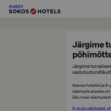
Avaleht
Järgime t
põhimõtt
Järgime turvalise
vastutustundlikult
Sokose hotellid ja S-
väärtuste aluseks on 
Üks meie väärtustest
S-grupi väärtused, str