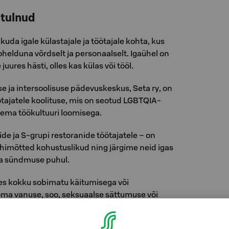
etulnud
da igale külastajale ja töötajale kohta, kus
helduna võrdselt ja personaalselt. Igaühel on
uures hästi, olles kas külas või tööl.
e ja intersoolisuse pädevuskeskus, Seta ry, on
tajatele koolituse, mis on seotud LGBTQIA-
sema töökultuuri loomisega.
ide ja S-grupi restoranide töötajatele – on
himõtted kohustuslikud ning järgime neid igas
ja sündmuse puhul.
s kokku sobimatu käitumisega või
oma vanuse, soo, seksuaalse sättumuse või
pöörduge julgesti meie töötajate poole. Oleme
rral abiks ja toeks.