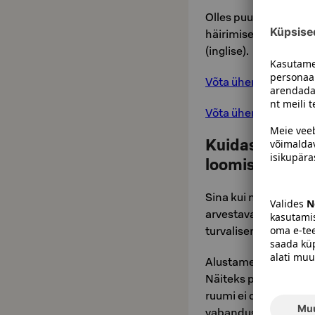
Olles puutunud S-grup
häirimisega, võite v
(inglise).
Võta ühendust restor
Võta ühendust Sokose
Kuidas saad ai
loomisele?
Sina kui meie külaline
arvestava maailma lo
turvalisemalt.
Alustame sellest, et 
Näiteks pilkamisel, a
ruumi ei ole, kuid ala
vabandust paluda.