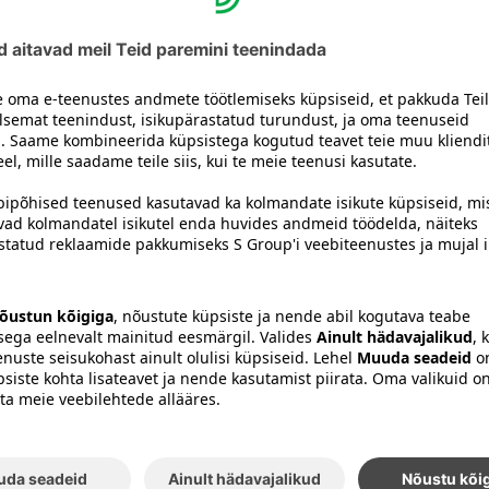
i restoranides või hotellides kokku
õtta meiega ühendust järgmiste linkide kaudu
anidega »
 hotellidega »
data Sina kaasa võrdse ruumi
 ja töötaja osaled läbipaistva, võrdse ja kõigiga
omises. Nii saame me kõik tunda end
räägime ja käitume üksteisega inimlikult.
lavääristamisel ja vihakõnel meie katuse all
ti on meil aega üksteist ära kuulata ja vajadusel