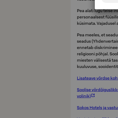
Pea alati lugu teise
personaalsest füüsili
küsimata. Vajadusel 
Pea meeles, et seadus
seadus (Yhdenvertais
ennetab diskrimineer
religiooni põhjal. Soo
miesten välisestä tas
kuuluvuse, sooidentit
Lisateave võrdse koh
Soolise võrdõiguslikk
volinik)
Sokos Hotels ja vast