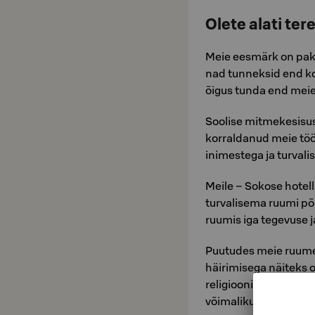
Olete alati ter
Meie eesmärk on pakku
nad tunneksid end ko
õigus tunda end meie j
Soolise mitmekesisus
korraldanud meie töö
inimestega ja turvali
Meile – Sokose hotell
turvalisema ruumi põ
ruumis iga tegevuse 
Puutudes meie ruume
häirimisega näiteks 
religiooniga seoses, 
võimaliku häirimise ko